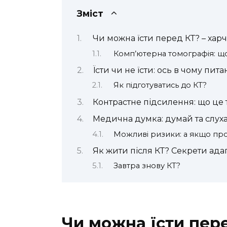
Зміст
Чи можна їсти перед КТ? – хар
Комп’ютерна томографія: що
Їсти чи не їсти: ось в чому пит
Як підготуватись до КТ?
Контрастне підсилення: що це 
Медична думка: думай та слух
Можливі ризики: а якщо про
Як жити після КТ? Секрети адап
Завтра знову КТ?
Чи можна їсти пере