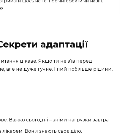
тримати щось не те: побічні ефекти чи навіть
ня
Секрети адаптації
тання цікаве. Якщо ти не з’їв перед
е, але не дуже гучне. І пий побільше рідини,
ве. Важко сьогодні – зніми нагрузки завтра.
лікарем. Вони знають своє діло.