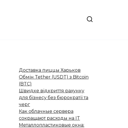
Доставка пиццы Харьков
Обмін Tether (USDT) з Bitcoin
(BTC)
Швидке відкриття рахунку
для бізнесу без бюрократії та
черг
Как облачные сервера
сокращают расходы на IT
Металлопластиковые окна: