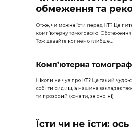
обмеження та рек
Отже, чи можна їсти перед КТ? Це пит
комп’ютерну томографію. Обстеження 
Тож давайте копнемо глибше…
Комп’ютерна томографі
Ніколи не чув про КТ? Це такий
чудо-
собі: ти сидиш, а машина закладає твоє
ти прозорий (хоча ти, звісно, ні).
Їсти чи не їсти: ос