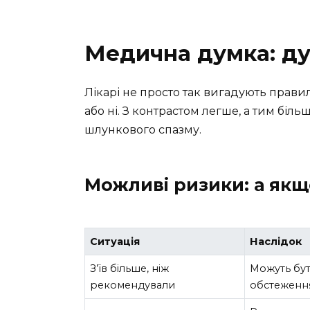
Медична думка: ду
Лікарі не просто так вигадують прави
або ні. З контрастом легше, а тим біль
шлункового спазму.
Можливі ризики: а якщ
Ситуація
Наслідок
З’їв більше, ніж
Можуть бут
рекомендували
обстеженн