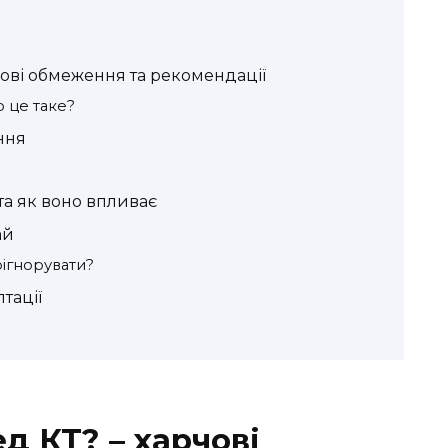
чові обмеження та рекомендації
 це таке?
ання
та як воно впливає
ай
ігнорувати?
тації
д КТ? – харчові