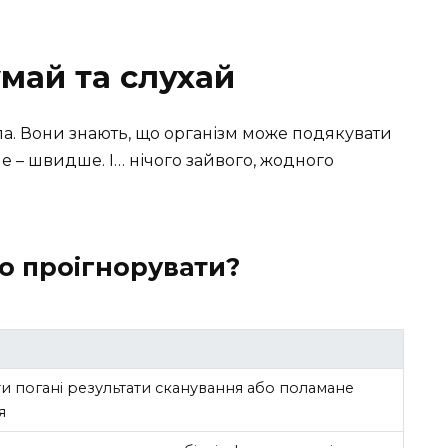
май та слухай
ла. Вони знають, що організм може подякувати
ше – швидше. І… нічого зайвого, жодного
о проігнорувати?
и погані результати сканування або поламане
я