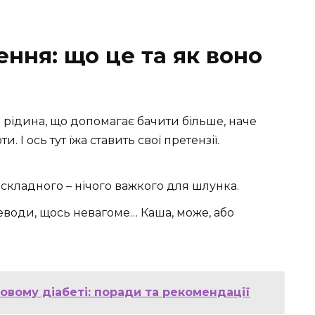
ння: що це та як воно
ка рідина, що допомагає бачити більше, наче
оти. І ось тут їжа ставить свої претензії.
 складного – нічого важкого для шлунка.
глеводи, щось невагоме… Каша, може, або
овому діабеті: поради та рекомендації