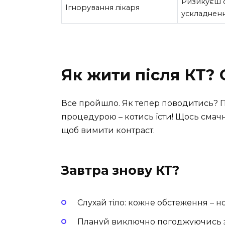
Ризикуєш о
Ігнорування лікаря
ускладнен
Як жити після КТ? 
Все пройшло. Як тепер поводитись? Пи
процедурою – котись їсти! Щось смачн
щоб вимити контраст.
Завтра знову КТ?
Слухай тіло: кожне обстеження – но
Плануй виключно погоджуючись з 