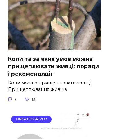
Коли та за яких умов можна
прищеплювати живці: поради
і рекомендації
Коли можна прищеплювати живці
Прищеплювання живців
0
13
UNCATEGORIZED