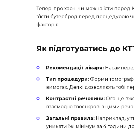
Тепер, про харч: чи можна їсти перед 
з’їсти бутерброд перед процедурою чи
факторів.
Як підготуватись до КТ
Рекомендації лікаря:
Насамперед
Тип процедури:
Форми томографії 
вимогах. Деякі дозволяють тобі пер
Контрастні речовини:
Ого, це вж
взаємодію твоєї крові з цими речо
Загальні правила:
Наприклад, у т
уникати їжі мінімум за 4 години 