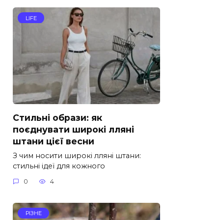
LIFE
Стильні образи: як
поєднувати широкі лляні
штани цієї весни
З чим носити широкі лляні штани:
стильні ідеї для кожного
0
4
РІЗНЕ