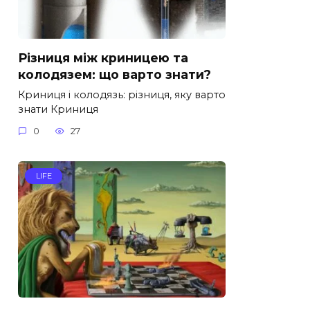
Різниця між криницею та
колодязем: що варто знати?
Криниця і колодязь: різниця, яку варто
знати Криниця
0
27
LIFE