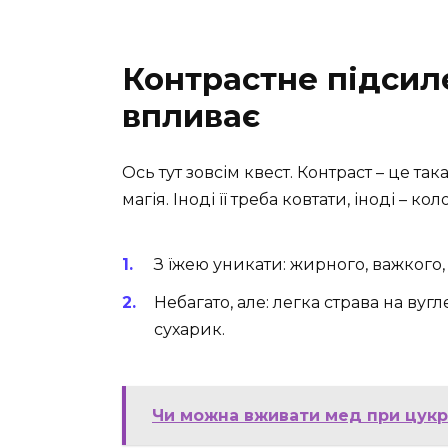
Контрастне підсиле
впливає
Ось тут зовсім квест. Контраст – це та
магія. Іноді її треба ковтати, іноді – кол
З їжею уникати: жирного, важкого,
Небагато, але: легка страва на ву
сухарик.
Чи можна вживати мед при цукр