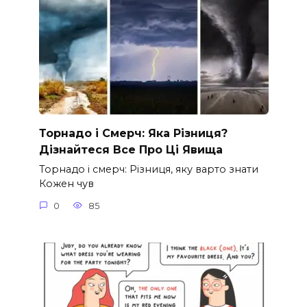
Торнадо і Смерч: Яка Різниця?
Дізнайтеся Все Про Ці Явища
Торнадо і смерч: Різниця, яку варто знати
Кожен чув
0
85