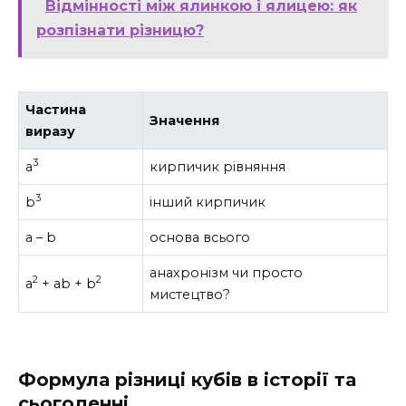
Відмінності між ялинкою і ялицею: як
розпізнати різницю?
Частина
Значення
виразу
3
a
кирпичик рівняння
3
b
інший кирпичик
a – b
основа всього
анахронізм чи просто
2
2
a
+ ab + b
мистецтво?
Формула різниці кубів в історії та
сьогоденні