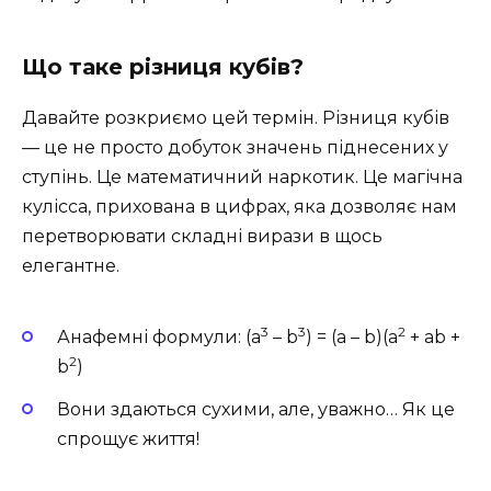
Що таке різниця кубів?
Давайте розкриємо цей термін. Різниця кубів
— це не просто добуток значень піднесених у
ступінь. Це математичний наркотик. Це магічна
кулісса, прихована в цифрах, яка дозволяє нам
перетворювати складні вирази в щось
елегантне.
3
3
2
Анафемні формули: (a
– b
) = (a – b)(a
+ ab +
2
b
)
Вони здаються сухими, але, уважно… Як це
спрощує життя!