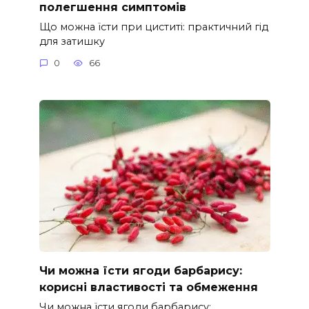
полегшення симптомів
Що можна їсти при циститі: практичний гід
для затишку
0
66
Чи можна їсти ягоди барбарису:
корисні властивості та обмеження
Чи можна їсти ягоди барбарису: