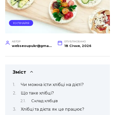
КУЛІНАРІЯ
АВТОР
ОПУБЛІКОВАНО
webseoupukr@gmail.com
18 Січня, 2026
Зміст
Чи можна їсти хлібці на дієті?
Що таке хлібці?
Склад хлібців
Хлібці та дієта: як це працює?