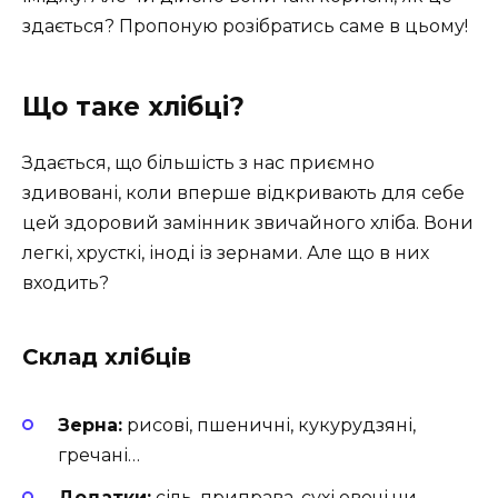
здається? Пропоную розібратись саме в цьому!
Що таке хлібці?
Здається, що більшість з нас приємно
здивовані, коли вперше відкривають для себе
цей здоровий замінник звичайного хліба. Вони
легкі, хрусткі, іноді із зернами. Але що в них
входить?
Склад хлібців
Зерна:
рисові, пшеничні, кукурудзяні,
гречані…
Додатки:
сіль, приправа, сухі овочі чи