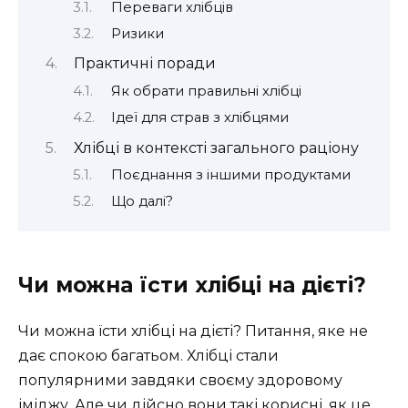
Переваги хлібців
Ризики
Практичні поради
Як обрати правильні хлібці
Ідеї для страв з хлібцями
Хлібці в контексті загального раціону
Поєднання з іншими продуктами
Що далі?
Чи можна їсти хлібці на дієті?
Чи можна їсти хлібці на дієті? Питання, яке не
дає спокою багатьом. Хлібці стали
популярними завдяки своєму здоровому
іміджу. Але чи дійсно вони такі корисні, як це