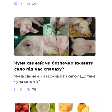
0
49
Чума свиней: чи безпечно вживати
сало під час спалаху?
Чума свиней: чи можна їсти сало? Що таке
чума свиней?
0
78