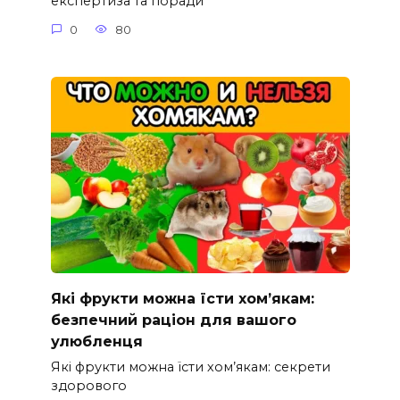
експертиза та поради
0
80
Які фрукти можна їсти хом’якам:
безпечний раціон для вашого
улюбленця
Які фрукти можна їсти хом’якам: секрети
здорового