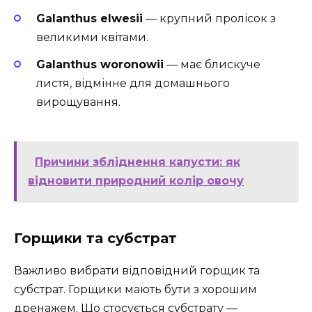
Galanthus elwesii
— крупний пролісок з
великими квітами.
Galanthus woronowii
— має блискуче
листя, відмінне для домашнього
вирощування.
Причини збліднення капусти: як
відновити природний колір овочу
Горщики та субстрат
Важливо вибрати відповідний горщик та
субстрат. Горщики мають бути з хорошим
дренажем. Що стосується субстрату —