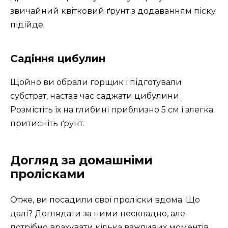
звичайний квітковий ґрунт з додаванням піску
підійде.
Садіння цибулин
Щойно ви обрали горщик і підготували
субстрат, настав час саджати цибулини.
Розмістіть їх на глибині приблизно 5 см і злегка
притисніть ґрунт.
Догляд за домашніми
пролісками
Отже, ви посадили свої проліски вдома. Що
далі? Доглядати за ними нескладно, але
потрібно врахувати кілька важливих моментів.