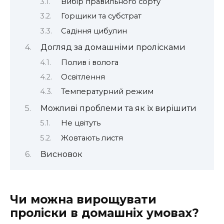
Вибір правильного сорту
Горщики та субстрат
Садіння цибулин
Догляд за домашніми пролісками
Полив і волога
Освітлення
Температурний режим
Можливі проблеми та як їх вирішити
Не цвітуть
Жовтають листя
Висновок
Чи можна вирощувати
проліски в домашніх умовах?