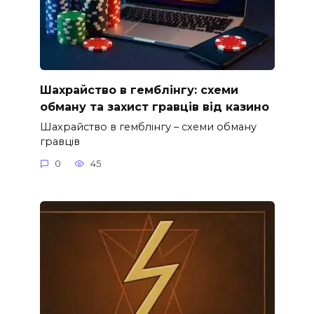
Шахрайство в гемблінгу: схеми
обману та захист гравців від казино
Шахрайство в гемблінгу – схеми обману
гравців
0
45