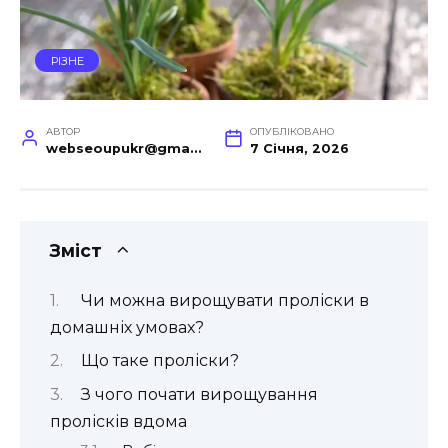
РІЗНЕ
АВТОР
ОПУБЛІКОВАНО
webseoupukr@gmail.com
7 Січня, 2026
Зміст
Чи можна вирощувати проліски в
домашніх умовах?
Що таке проліски?
З чого почати вирощування
пролісків вдома