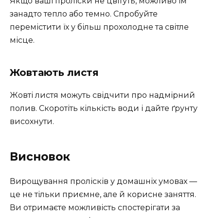
Якщо ваші проліски не цвітуть, можливо їм
занадто тепло або темно. Спробуйте
перемістити їх у більш прохолодне та світле
місце.
Жовтають листя
Жовті листя можуть свідчити про надмірний
полив. Скоротіть кількість води і дайте ґрунту
висохнути.
Висновок
Вирощування пролісків у домашніх умовах —
це не тільки приємне, але й корисне заняття.
Ви отримаєте можливість спостерігати за