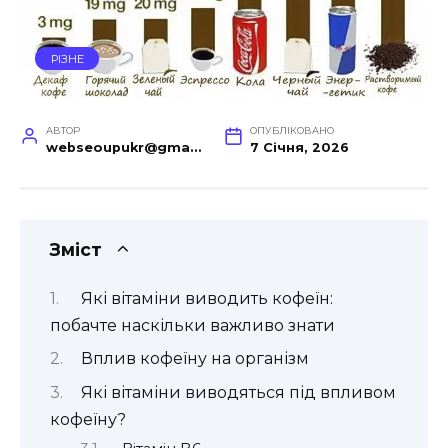
РІЗНЕ
АВТОР
ОПУБЛІКОВАНО
webseoupukr@gmail.com
7 Січня, 2026
Зміст
Які вітаміни виводить кофеїн:
побачте наскільки важливо знати
Вплив кофеїну на організм
Які вітаміни виводяться під впливом
кофеїну?