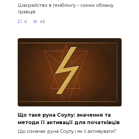
Шахрайство в гемблінгу – схеми обману
гравців
0
45
Що таке руна Соулу: значення та
методи її активації для початківців
Що означає руна Соулу і як її активувати?