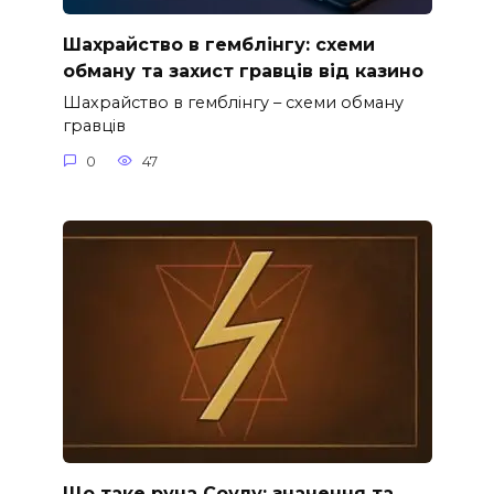
Шахрайство в гемблінгу: схеми
обману та захист гравців від казино
Шахрайство в гемблінгу – схеми обману
гравців
0
47
Що таке руна Соулу: значення та