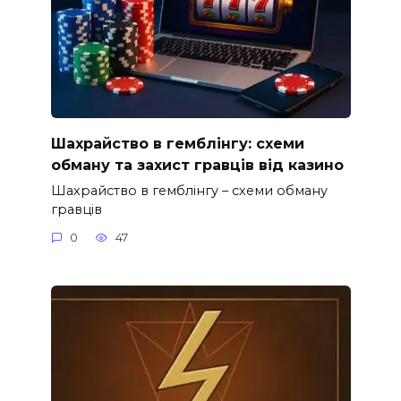
Шахрайство в гемблінгу: схеми
обману та захист гравців від казино
Шахрайство в гемблінгу – схеми обману
гравців
0
47