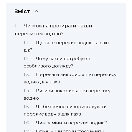
Зміст
Чи можна протирати пахви
перекисом водню?
Що таке перекис водню і як він
діє?
Чому пахви потребують
особливого догляду?
Переваги використання перекису
водню для пахв
Ризики використання перекису
водню
Як безпечно використовувати
перекис водню для пахв
Чим замінити перекис водню?
Отже, чи варто застосовувати