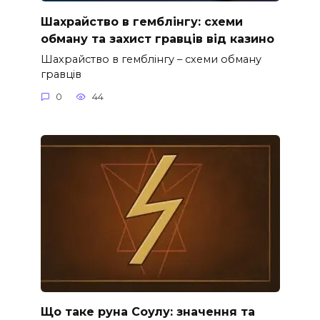
Шахрайство в гемблінгу: схеми
обману та захист гравців від казино
Шахрайство в гемблінгу – схеми обману
гравців
0
44
Що таке руна Соулу: значення та