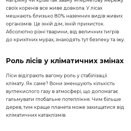
напряму чи крізь так звану інтернетову мережу
своїх коренів все живе довкола. У лісах
мешкають близько 80% наземних видів живих
організмів. Це їхній дім, їхній прихисток.
Абсолютно різні тварини, від величних тигрів
до крихітних мурах, знаходять тут безпеку та їжу.
Роль лісів у кліматичних змінах
Ліси відіграють вагому роль у стабілізації
клімату. Як саме? Вони зменшують кількість
вуглекислого газу в атмосфері, що допомагає
гальмувати глобальне потепління. Чим більше
дерев, тим краще планета може захищатися від
кліматичних катаклізмів.