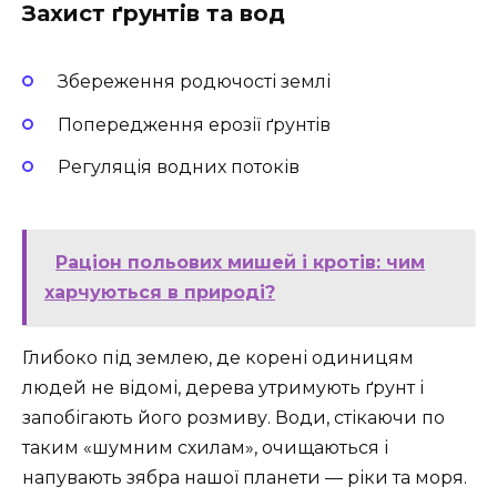
Захист ґрунтів та вод
Збереження родючості землі
Попередження ерозії ґрунтів
Регуляція водних потоків
Раціон польових мишей і кротів: чим
харчуються в природі?
Глибоко під землею, де корені одиницям
людей не відомі, дерева утримують ґрунт і
запобігають його розмиву. Води, стікаючи по
таким «шумним схилам», очищаються і
напувають зябра нашої планети — ріки та моря.