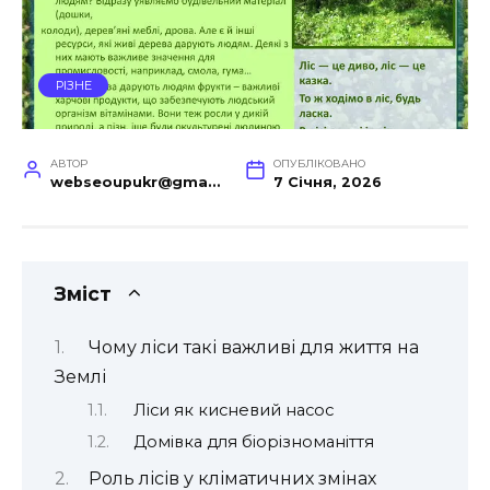
РІЗНЕ
АВТОР
ОПУБЛІКОВАНО
webseoupukr@gmail.com
7 Січня, 2026
Зміст
Чому ліси такі важливі для життя на
Землі
Ліси як кисневий насос
Домівка для біорізноманіття
Роль лісів у кліматичних змінах