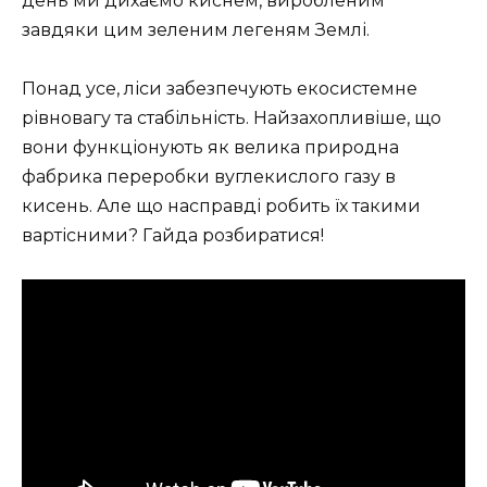
день ми дихаємо киснем, виробленим
завдяки цим зеленим легеням Землі.
Понад усе, ліси забезпечують екосистемне
рівновагу та стабільність. Найзахопливіше, що
вони функціонують як велика природна
фабрика переробки вуглекислого газу в
кисень. Але що насправді робить їх такими
вартісними? Гайда розбиратися!