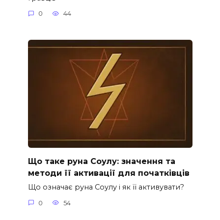
0
44
Що таке руна Соулу: значення та
методи її активації для початківців
Що означає руна Соулу і як її активувати?
0
54