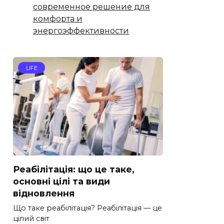
современное решение для
комфорта и
энергоэффективности
LIFE
Реабілітація: що це таке,
основні цілі та види
відновлення
Що таке реабілітація? Реабілітація — це
цілий світ