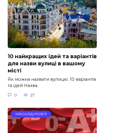
10 найкращих ідей та варіантів
для назви вулиці в вашому
місті
Як можна назвати вулицю: 10 варіантів
та ідей Назва
0
27
КРАСА/ЗДОРОВ'Я