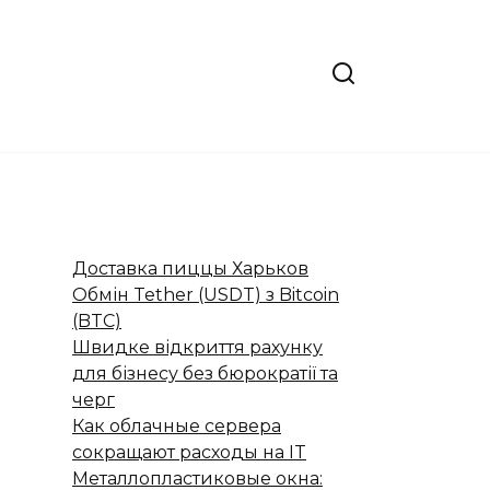
Доставка пиццы Харьков
Обмін Tether (USDT) з Bitcoin
(BTC)
Швидке відкриття рахунку
для бізнесу без бюрократії та
черг
Как облачные сервера
сокращают расходы на IT
Металлопластиковые окна: