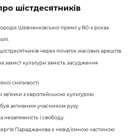
про шістдесятників
ороди Шевченківської премії у 80-х роках.
олі.
шістдесятників через початок масових арештів.
а захист культури замість засудження
кої сміливості.
 зв’язки з європейською культурою.
 був активним учасником руху.
а незалежність і свободу.
ь Сергія Параджанова є невід’ємною частиною