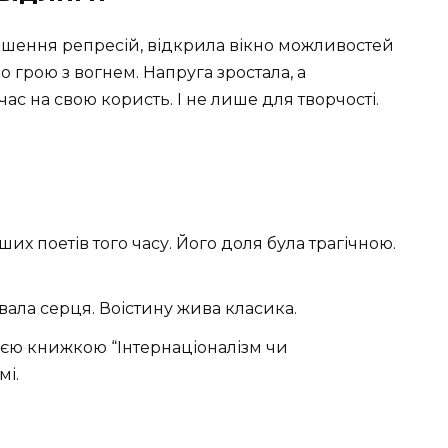
кшення репресій, відкрила вікно можливостей
о грою з вогнем. Напруга зростала, а
с на свою користь. І не лише для творчості.
х поетів того часу. Його доля була трагічною.
вала серця. Воістину жива класика.
єю книжкою “Інтернаціоналізм чи
мі.