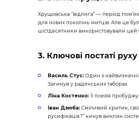
Хрущовська “відлига” — період пом’я
для нових поколінь митців. Але це бул
шістдесятники використовували цей ча
3. Ключові постаті руху
Василь Стус:
Один з найвизначніши
Загинув у радянських таборах.
Ліна Костенко:
Її поезія пробуджу
Іван Дзюба:
Сміливий критик, сво
русифікація?” кинув виклик систе