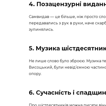
4. Позацензурні видан
Самвидав — це більше, ніж просто слов
передавались з рук в руки, наче скарб
зупинялись.
5. Музика шістдесятник
Не лише слово було зброєю. Музика т
Висоцький, були невід’ємною частино
опору.
6. Сучасність і спадщи
Про шістдесятників можна писати вічно