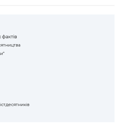
 фактів
сятництва
и”
істдесятників