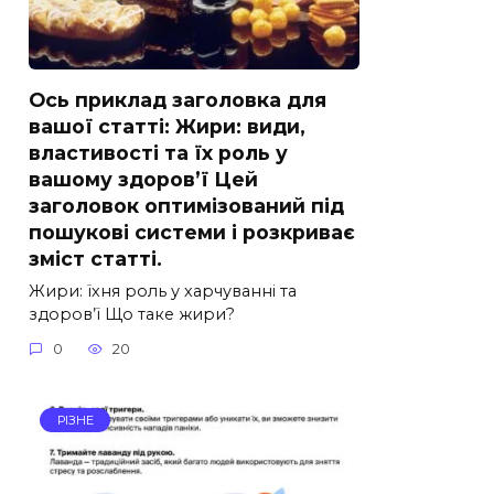
Ось приклад заголовка для
вашої статті: Жири: види,
властивості та їх роль у
вашому здоров’ї Цей
заголовок оптимізований під
пошукові системи і розкриває
зміст статті.
Жири: їхня роль у харчуванні та
здоров’ї Що таке жири?
0
20
РІЗНЕ