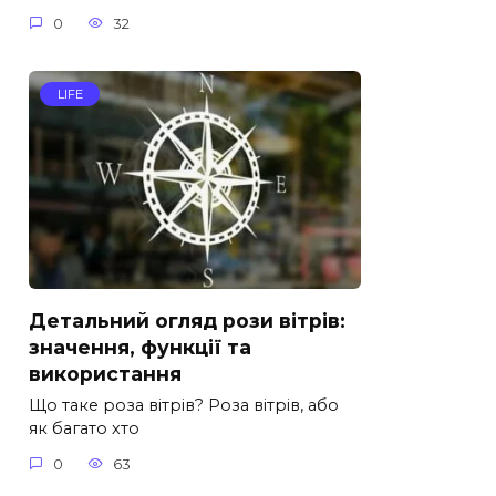
0
32
LIFE
Детальний огляд рози вітрів:
значення, функції та
використання
Що таке роза вітрів? Роза вітрів, або
як багато хто
0
63