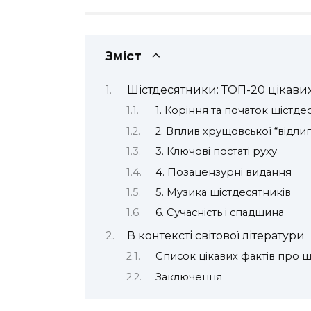
Зміст
Шістдесятники: ТОП-20 цікавих
1. Коріння та початок шістде
2. Вплив хрущовської “відлиг
3. Ключові постаті руху
4. Позацензурні видання
5. Музика шістдесятників
6. Сучасність і спадщина
В контексті світової літератури
Список цікавих фактів про ш
Заключення