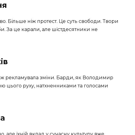
ня
о. Більше ніж протест. Це суть свободи. Твори
и. За це карали, але шістдесятники не
ів
еж рекламувала зміни. Барди, як Володимир
ю цього руху, натхненниками та голосами
на
, але їхній вклад у сучасну культуру вже