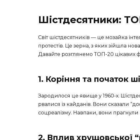
Шістдесятники: ТО
Світ шістдесятників — це мозайка інте
протестів. Це зерна, з яких зійшла нова
Давайте розглянемо ТОП-20 цікавих ф
1. Коріння та початок 
Зародилося це явище у 1960-х. Шіст
рвалися із кайданів. Вони сказали “до
соцреалізму. Навпаки, вони прагнули
2. Вплив хрущовської 