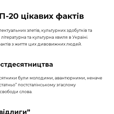
П-20 цікавих фактів
лектуальних злетів, культурних здобутків та
 літературна та культурна хвиля в Україні.
актів з життя цих дивовижних людей.
шістдесятництва
десятники були молодими, авантюрними, неначе
статньо” постсталінському згаслому
 свободи слова.
“відлиги”