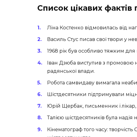
Список цікавих фактів 
Ліна Костенко відмовилась від наг
Василь Стус писав свої твори у нев
1968 рік був особливо тяжким для 
Іван Дзюба виступив з промовою н
радянської влади.
Робота самвидаву вимагала неабия
Шістдесятники підтримували міцні
Юрій Щербак, письменник і лікар,
Талією шістдесятників була надія н
Кінематограф того часу: творчіст