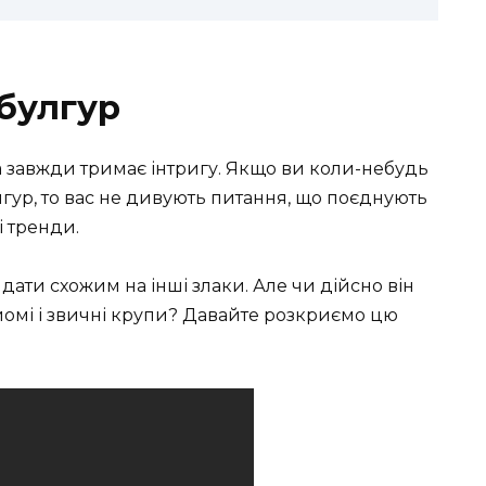
 булгур
ка завжди тримає інтригу. Якщо ви коли-небудь
гур, то вас не дивують питання, що поєднують
і тренди.
ати схожим на інші злаки. Але чи дійсно він
омі і звичні крупи? Давайте розкриємо цю