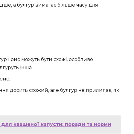
дше, а булгур вимагає більше часу для
ур і рис можуть бути схожі, особливо
улгуруть інша.
рис.
ня досить схожий, але булгур не прилипає, як
у для квашеної капусти: поради та норми