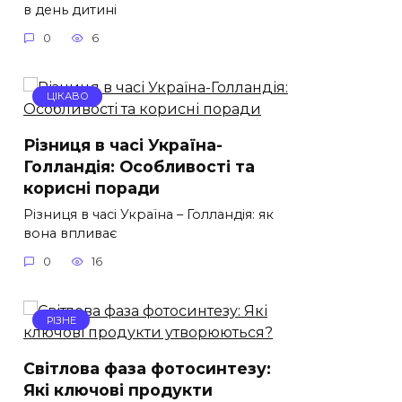
в день дитині
0
6
ЦІКАВО
Різниця в часі Україна-
Голландія: Особливості та
корисні поради
Різниця в часі Україна – Голландія: як
вона впливає
0
16
РІЗНЕ
Світлова фаза фотосинтезу:
Які ключові продукти