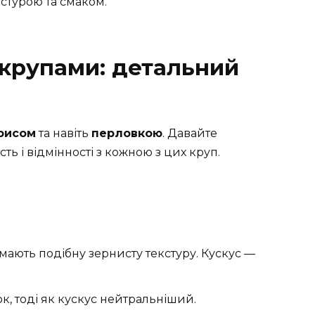
стурою та смаком.
 крупами: детальний
рисом
та навіть
перловкою
. Давайте
ть і відмінності з кожною з цих круп.
ають подібну зернисту текстуру. Кускус —
к, тоді як кускус нейтральніший.