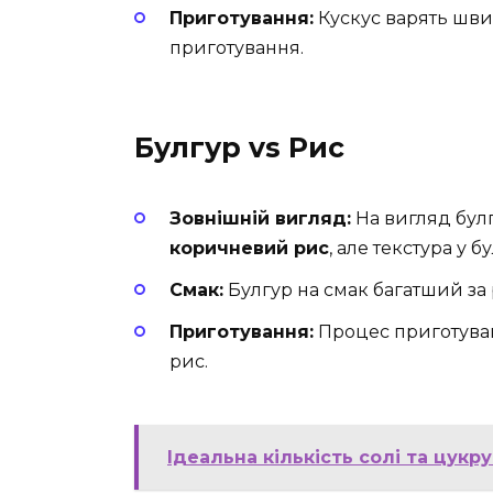
Приготування:
Кускус варять шви
приготування.
Булгур vs Рис
Зовнішній вигляд:
На вигляд булг
коричневий рис
, але текстура у б
Смак:
Булгур на смак багатший за 
Приготування:
Процес приготуван
рис.
Ідеальна кількість солі та цукр