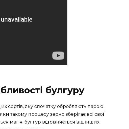
бливості булгуру
их сортів, яку спочатку обробляють парою,
ки такому процесу зерно зберігає всі свої
ться магія: булгур відрізняється від інших