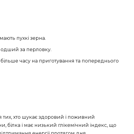
ають пухкі зерна.
лодший за перловку.
більше часу на приготування та попереднього
 тих, хто шукає здоровий і поживний
ини, білка і має низький глікемічний індекс, що
ідтримання енергії протягом дня.