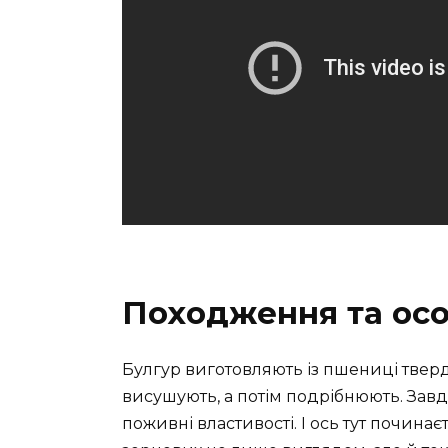
Походження та осо
Булгур виготовляють із пшениці тверд
висушують, а потім подрібнюють. Завдя
поживні властивості. І ось тут починає