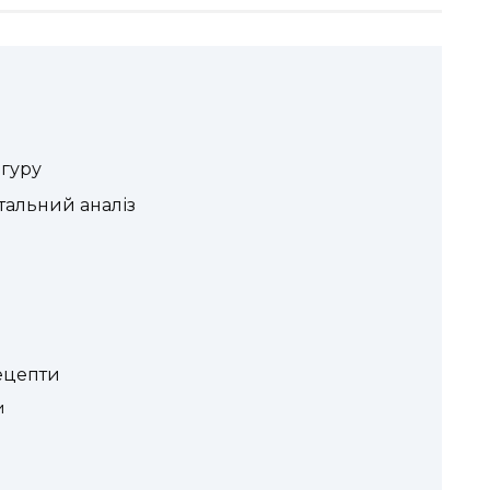
лгуру
тальний аналіз
рецепти
и