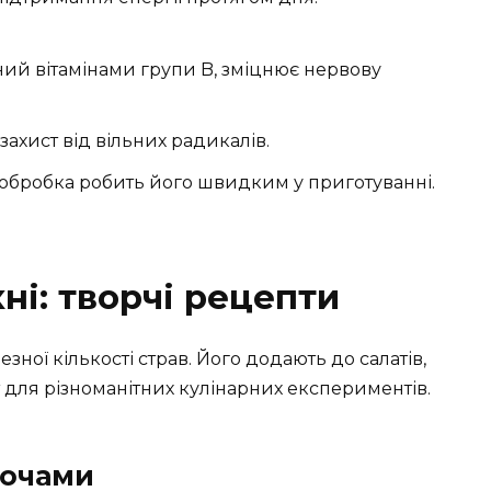
ий вітамінами групи B, зміцнює нервову
ахист від вільних радикалів.
обробка робить його швидким у приготуванні.
ні: творчі рецепти
ної кількості страв. Його додають до салатів,
т для різноманітних кулінарних експериментів.
вочами