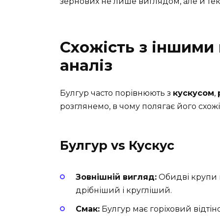
зернових не лише виглядом, але й тек
Схожість з іншими
аналіз
Булгур часто порівнюють з
кускусом
,
розглянемо, в чому полягає його схожіс
Булгур vs Кускус
Зовнішній вигляд:
Обидві крупи м
дрібніший і кругліший.
Смак:
Булгур має горіховий відтіно