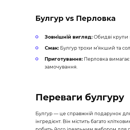
Булгур vs Перловка
Зовнішній вигляд:
Обидві крупи м
Смак:
Булгур трохи м’якший та со
Приготування:
Перловка вимагає 
замочування.
Переваги булгуру
Булгур — це справжній подарунок для
інгредієнт. Він містить багато клітков
робить його ідеальним вибором для п