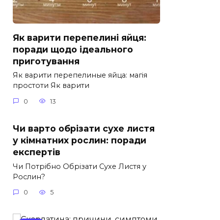
Як варити перепелині яйця:
поради щодо ідеального
приготування
Як варити перепелиные яйца: магія
простоти Як варити
0
13
Чи варто обрізати сухе листя
у кімнатних рослин: поради
експертів
Чи Потрібно Обрізати Сухе Листя у
Рослин?
0
5