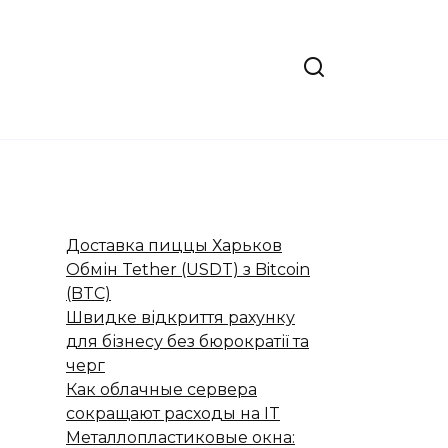
Доставка пиццы Харьков
Обмін Tether (USDT) з Bitcoin
(BTC)
Швидке відкриття рахунку
для бізнесу без бюрократії та
черг
Как облачные сервера
сокращают расходы на IT
Металлопластиковые окна: