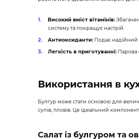
Високий вміст вітамінів:
Збагачен
систему та покращує настрій.
Антиоксиданти:
Подає надійний з
Легкість в приготуванні:
Парова 
Використання в кух
Булгур може стати основою для величез
супів, пловів. Це ідеальний компонен
Салат із булгуром та о