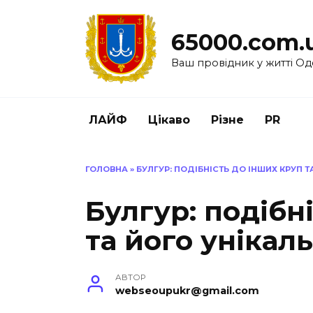
Перейти
до
65000.com.
вмісту
Ваш провідник у житті Од
ЛАЙФ
Цікаво
Різне
PR
ГОЛОВНА
»
БУЛГУР: ПОДІБНІСТЬ ДО ІНШИХ КРУП Т
Булгур: подібн
та його унікаль
АВТОР
webseoupukr@gmail.com