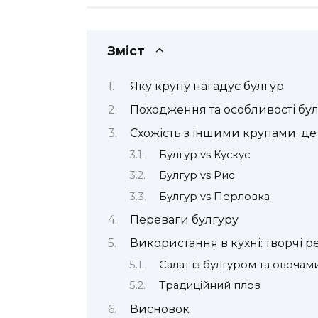
Зміст
Яку крупу нагадує булгур
Походження та особливості бу
Схожість з іншими крупами: де
Булгур vs Кускус
Булгур vs Рис
Булгур vs Перловка
Переваги булгуру
Використання в кухні: творчі 
Салат із булгуром та овочам
Традиційний плов
Висновок