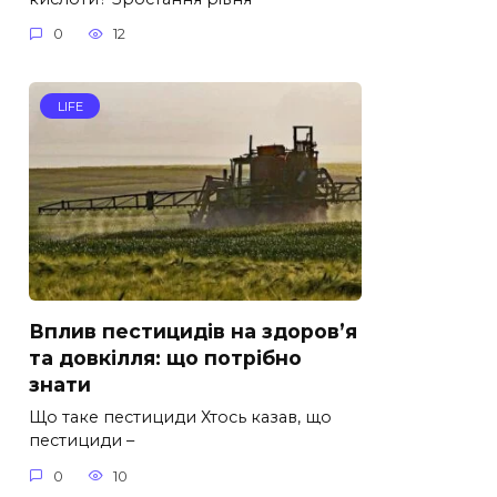
0
12
LIFE
Вплив пестицидів на здоров’я
та довкілля: що потрібно
знати
Що таке пестициди Хтось казав, що
пестициди –
0
10