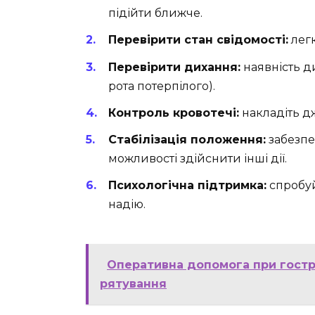
підійти ближче.
Перевірити стан свідомості:
легк
Перевірити дихання:
наявність д
рота потерпілого).
Контроль кровотечі:
накладіть д
Стабілізація положення:
забезпе
можливості здійснити інші дії.
Психологічна підтримка:
спробуй
надію.
Оперативна допомога при гостро
рятування