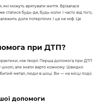
які можуть врятувати життя. Врізалася
 статися будь-де, будь-коли. І часто від того,
алежить доля потерпілих. І це не міф. Це
помога при ДТП?
рактики, ніж теорії. Перша допомога при ДТП
ь у школі, але знати варто кожному. Швидко
 битий метал, люди в шоці. Ви — на місці події.
шої допомоги