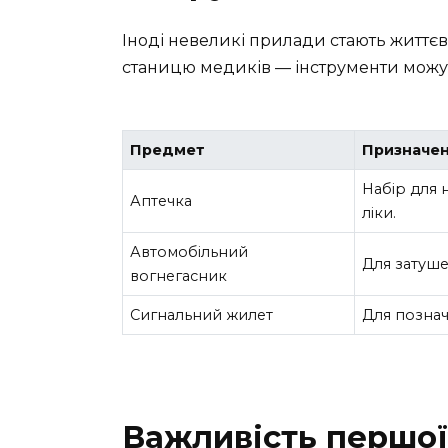
Іноді невеликі прилади стають життєв
станицю медиків — інструменти можут
Предмет
Призначе
Набір для 
Аптечка
ліки.
Автомобільний
Для затуше
вогнегасник
Сигнальний жилет
Для познач
Важливість першої