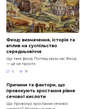
Феод: визначення, історія та
вплив на суспільство
середньовіччя
Що таке феод: Погляд крізь час Феод
— це не просто
0
19
Причини та фактори, що
провокують зростання рівня
сечової кислоти
Що провокує зростання сечової
кислоти? Зростання рівня