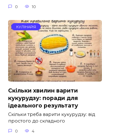
0
10
КУЛІНАРІЯ
Скільки хвилин варити
кукурудзу: поради для
ідеального результату
Скільки треба варити кукурудзу: від
простого до складного
0
4