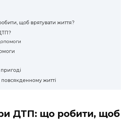
обити, щоб врятувати життя?
ДТП?
допомоги
помоги
у пригоді
 повсякденному житті
и ДТП: що робити, щоб