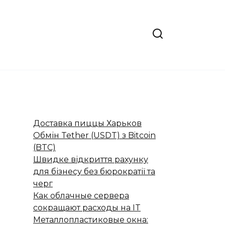
Доставка пиццы Харьков
Обмін Tether (USDT) з Bitcoin
(BTC)
Швидке відкриття рахунку
для бізнесу без бюрократії та
черг
Как облачные сервера
сокращают расходы на IT
Металлопластиковые окна: