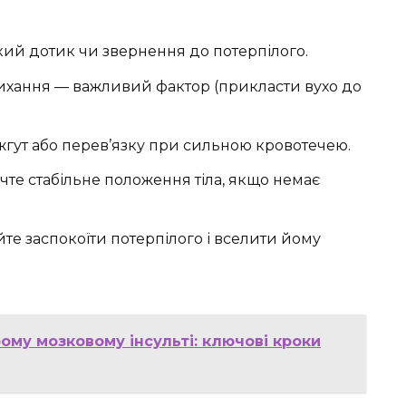
ий дотик чи звернення до потерпілого.
ихання — важливий фактор (прикласти вухо до
жгут або перев’язку при сильною кровотечею.
чте стабільне положення тіла, якщо немає
те заспокоїти потерпілого і вселити йому
му мозковому інсульті: ключові кроки