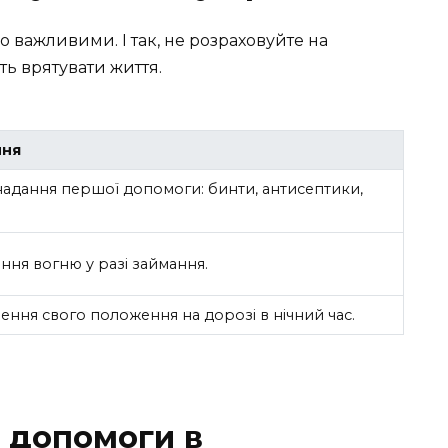
о важливими. І так, не розраховуйте на
ь врятувати життя.
ння
надання першої допомоги: бинти, антисептики,
ння вогню у разі займання.
ення свого положення на дорозі в нічний час.
 допомоги в