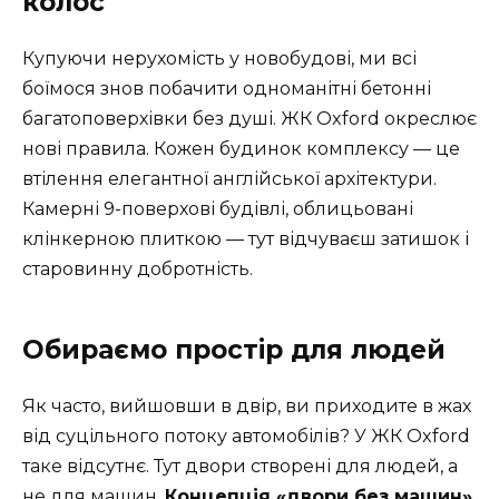
колос
Купуючи нерухомість у новобудові, ми всі
боїмося знов побачити одноманітні бетонні
багатоповерхівки без душі. ЖК Oxford окреслює
нові правила. Кожен будинок комплексу — це
втілення елегантної англійської архітектури.
Камерні 9-поверхові будівлі, облицьовані
клінкерною плиткою — тут відчуваєш затишок і
старовинну добротність.
Обираємо простір для людей
Як часто, вийшовши в двір, ви приходите в жах
від суцільного потоку автомобілів? У ЖК Oxford
таке відсутнє. Тут двори створені для людей, а
не для машин.
Концепція «двори без машин»