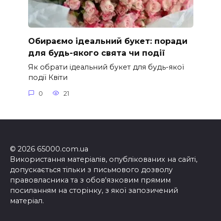
Обираємо ідеальний букет: поради
для будь-якого свята чи події
Як обрати ідеальний букет для будь-якої
події Квіти
0
21
© 2026 65000.com.ua
Використання матеріалів, опублікованих на сайті,
допускається тільки з письмового дозволу
правовласника та з обов'язковим прямим
посиланням на сторінку, з якої запозичений
матеріал.