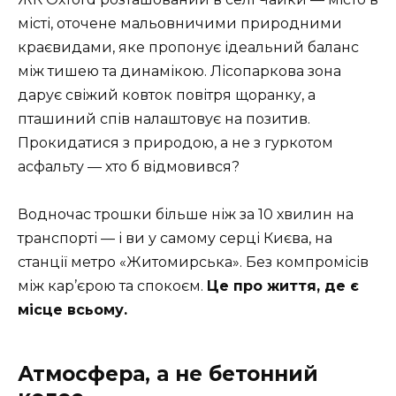
місті, оточене мальовничими природними
краєвидами, яке пропонує ідеальний баланс
між тишею та динамікою. Лісопаркова зона
дарує свіжий ковток повітря щоранку, а
пташиний спів налаштовує на позитив.
Прокидатися з природою, а не з гуркотом
асфальту — хто б відмовився?
Водночас трошки більше ніж за 10 хвилин на
транспорті — і ви у самому серці Києва, на
станції метро «Житомирська». Без компромісів
між кар’єрою та спокоєм.
Це про життя, де є
місце всьому.
Атмосфера, а не бетонний