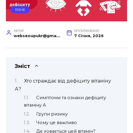
РІЗНЕ
АВТОР
ОПУБЛІКОВАНО
webseoupukr@gmail.com
7 Січня, 2026
Зміст
Хто страждає від дефіциту вітаміну
А?
Симптоми та ознаки дефіциту
вітаміну А
Групи ризику
Чому це важливо
Де ховається цей вітамін?