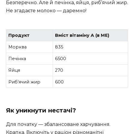
Безперечно. Але й печінка, яйця, риб’ячий жир.
Не згадаєте молоко — даремно!
Продукт
Вміст вітаміну А (в МЕ)
Морква
835
Печінка
6500
Яйця
270
Риб’ячий жир
600
Як уникнути нестачі?
Для початку — збалансоване харчування.
Крапка. Включіть у раціон різноманітні