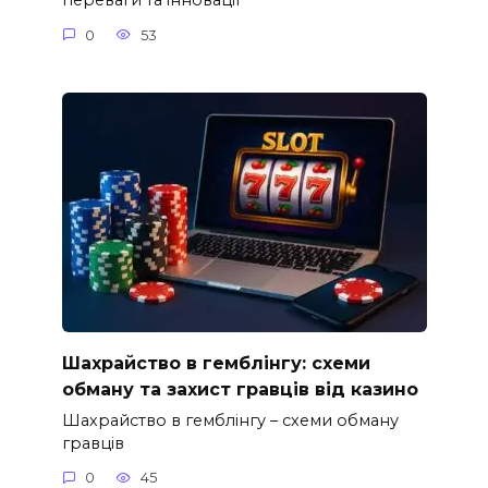
переваги та інновації
0
53
Шахрайство в гемблінгу: схеми
обману та захист гравців від казино
Шахрайство в гемблінгу – схеми обману
гравців
0
45