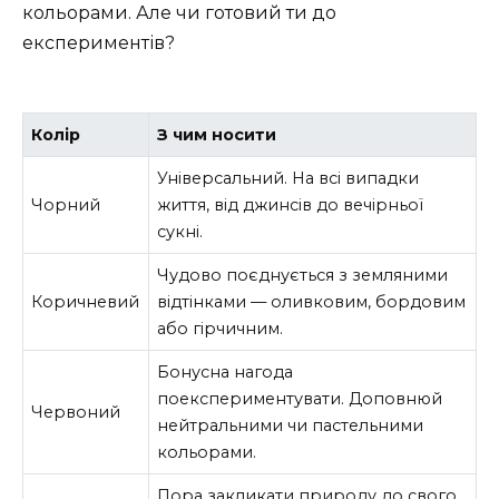
кольорами. Але чи готовий ти до
експериментів?
Колір
З чим носити
Універсальний. На всі випадки
Чорний
життя, від джинсів до вечірньої
сукні.
Чудово поєднується з земляними
Коричневий
відтінками — оливковим, бордовим
або гірчичним.
Бонусна нагода
поекспериментувати. Доповнюй
Червоний
нейтральними чи пастельними
кольорами.
Пора закликати природу до свого