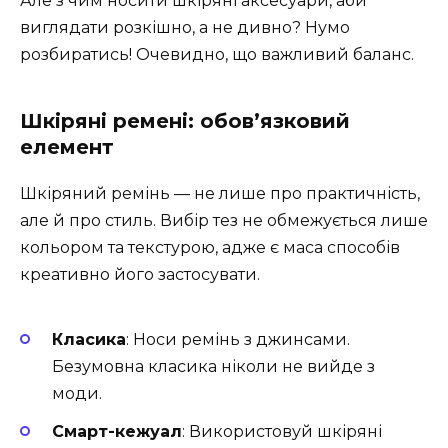
Але з чим носити шкіряні аксесуари, аби
виглядати розкішно, а не дивно? Нумо
розбиратись! Очевидно, що важливий баланс.
Шкіряні ремені: обов’язковий
елемент
Шкіряний ремінь — не лише про практичність,
але й про стиль. Вибір тез не обмежується лише
кольором та текстурою, адже є маса способів
креативно його застосувати.
Класика
: Носи ремінь з джинсами.
Безумовна класика ніколи не вийде з
моди.
Смарт-кежуал
: Використовуй шкіряні