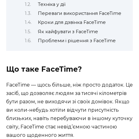
Техніка у дії
Переваги використання FaceTime
Кроки для дзвінка FaceTime
Як кайфувати з FaceTime
Проблеми і рішення з FaceTime
Що таке FaceTime?
FaceTime — щось більше, ніж просто додаток. Це
засіб, що дозволяє людям за тисячі кілометрів
бути разом, не виходячи зі своїх домівок. Якщо
ви коли-небудь хотіли відчути присутність
близьких, навіть перебуваючи в іншому куточку
світу, FaceTime стає невід’ємною частиною
вашого щоденного життя.