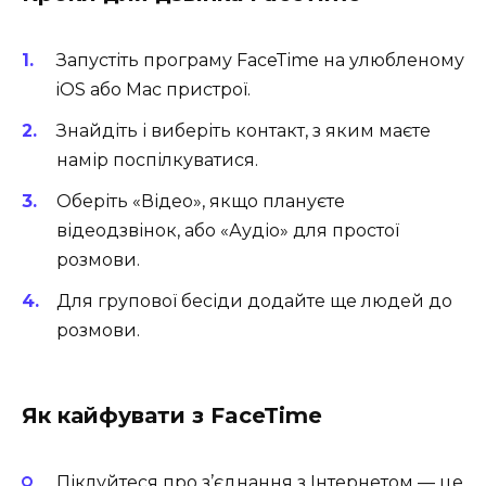
Запустіть програму FaceTime на улюбленому
iOS або Mac пристрої.
Знайдіть і виберіть контакт, з яким маєте
намір поспілкуватися.
Оберіть «Відео», якщо плануєте
відеодзвінок, або «Аудіо» для простої
розмови.
Для групової бесіди додайте ще людей до
розмови.
Як кайфувати з FaceTime
Піклуйтеся про з’єднання з Інтернетом — це