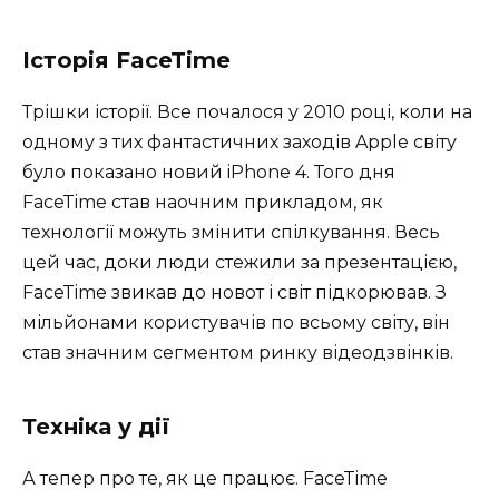
Історія FaceTime
Трішки історії. Все почалося у 2010 році, коли на
одному з тих фантастичних заходів Apple світу
було показано новий iPhone 4. Того дня
FaceTime став наочним прикладом, як
технології можуть змінити спілкування. Весь
цей час, доки люди стежили за презентацією,
FaceTime звикав до новот і світ підкорював. З
мільйонами користувачів по всьому світу, він
став значним сегментом ринку відеодзвінків.
Техніка у дії
А тепер про те, як це працює. FaceTime