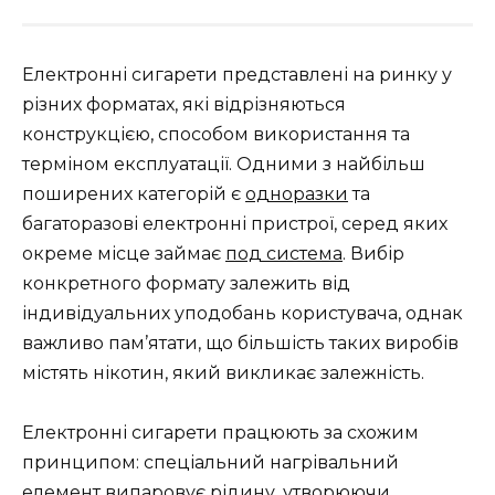
Електронні сигарети представлені на ринку у
різних форматах, які відрізняються
конструкцією, способом використання та
терміном експлуатації. Одними з найбільш
поширених категорій є
одноразки
та
багаторазові електронні пристрої, серед яких
окреме місце займає
под система
. Вибір
конкретного формату залежить від
індивідуальних уподобань користувача, однак
важливо пам’ятати, що більшість таких виробів
містять нікотин, який викликає залежність.
Електронні сигарети працюють за схожим
принципом: спеціальний нагрівальний
елемент випаровує рідину, утворюючи