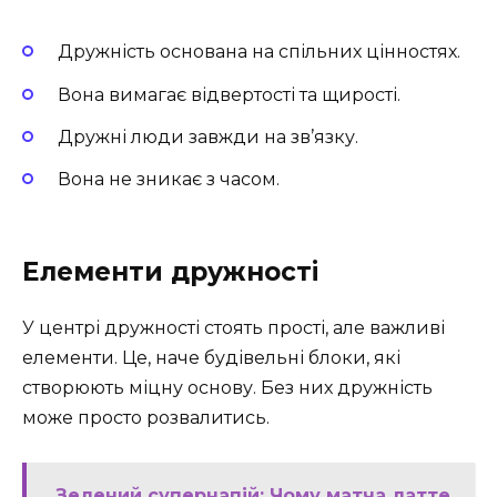
Дружність основана на спільних цінностях.
Вона вимагає відвертості та щирості.
Дружні люди завжди на зв’язку.
Вона не зникає з часом.
Елементи дружності
У центрі дружності стоять прості, але важливі
елементи. Це, наче будівельні блоки, які
створюють міцну основу. Без них дружність
може просто розвалитись.
Зелений супернапій: Чому матча латте