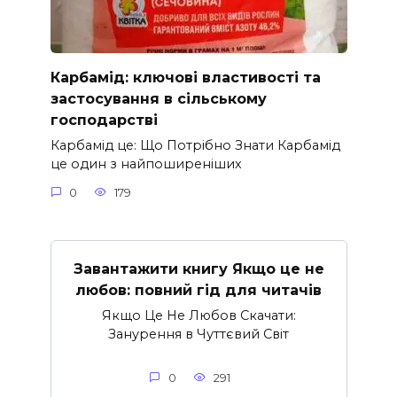
Карбамід: ключові властивості та
застосування в сільському
господарстві
Карбамід це: Що Потрібно Знати Карбамід
це один з найпоширеніших
0
179
Завантажити книгу Якщо це не
любов: повний гід для читачів
Якщо Це Не Любов Скачати:
Занурення в Чуттєвий Світ
0
291