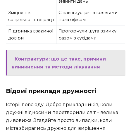
змінити день
Зміцнення
Спільні зустрічі з колегами
соціальної інтеграції
поза офісом
Підтримка взаємної
Прогорнули шуга взимку
довіри
разом з сусідами
Контрактури: що це таке, причини
виникнення та методи лікування
Відомі приклади дружності
Історії повсюду. Добра прикладників, коли
дружні відносини перетворили світ – велика
дивовижа. Згадайте просто випадки, коли
міста збирались дружно для вирішення