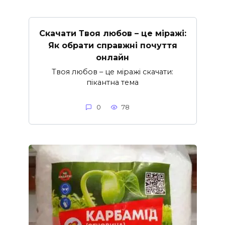
Скачати Твоя любов – це міражі:
Як обрати справжні почуття
онлайн
Твоя любов – це міражі скачати:
пікантна тема
0
78