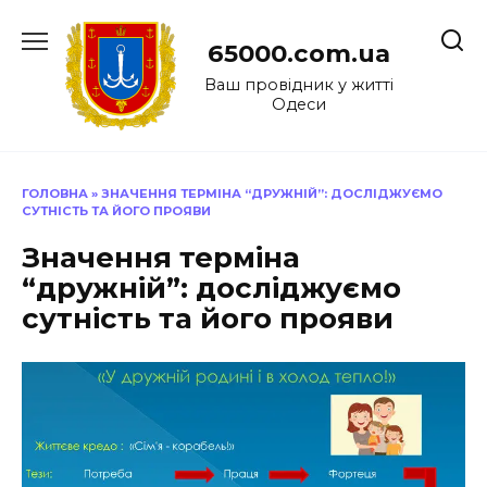
Перейти
до
65000.com.ua
вмісту
Ваш провідник у житті
Одеси
ГОЛОВНА
»
ЗНАЧЕННЯ ТЕРМІНА “ДРУЖНІЙ”: ДОСЛІДЖУЄМО
СУТНІСТЬ ТА ЙОГО ПРОЯВИ
Значення терміна
“дружній”: досліджуємо
сутність та його прояви