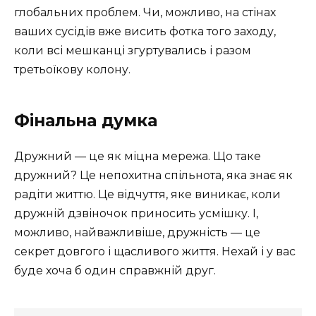
глобальних проблем. Чи, можливо, на стінах
ваших сусідів вже висить фотка того заходу,
коли всі мешканці згуртувались і разом
третьоїкову колону.
Фінальна думка
Дружний — це як міцна мережа. Що таке
дружний? Це непохитна спільнота, яка знає як
радіти життю. Це відчуття, яке виникає, коли
дружній дзвіночок приносить усмішку. І,
можливо, найважливіше, дружність — це
секрет довгого і щасливого життя. Нехай і у вас
буде хоча б один справжній друг.