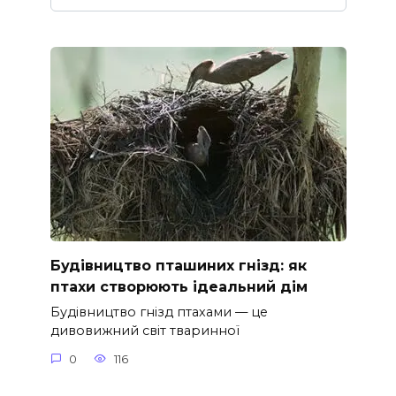
Будівництво пташиних гнізд: як
птахи створюють ідеальний дім
Будівництво гнізд птахами — це
дивовижний світ тваринної
0
116