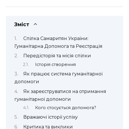
Зміст
Спілка Самаритян України:
Гуманітарна Допомога та Реєстрація
Передісторія та місія спілки
Історія створення
Як працює система гуманітарної
допомоги
Як зареєструватися на отримання
гуманітарної допомоги
Кого стосується допомога?
Вражаючі історії успіху
Критика та виклики