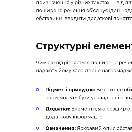
призначення у різних текстах — від лі
поширене речення об’єднує ідеї і над
обставини, вводити додаткові поняття
Структурні елемен
Чим же відрізняється поширене речен
надають йому характерне нагромадже
Підмет і присудок:
Без них не об
вони можуть бути ускладнені різ
Додатки:
Елементи, які розширюю
додаткову інформацію.
Означення:
Яскравий опис обстав