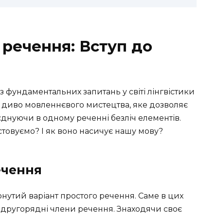
речення: Вступ до
 фундаментальних запитань у світі лінгвістики
 диво мовленнєвого мистецтва, яке дозволяє
єднуючи в одному реченні безліч елементів.
стовуємо? І як воно насичує нашу мову?
ечення
утий варіант простого речення. Саме в цих
 і другорядні члени речення. Знаходячи своє