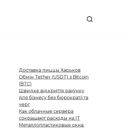
Доставка пиццы Харьков
Обмін Tether (USDT) з Bitcoin
(BTC)
Швидке відкриття рахунку
для бізнесу без бюрократії та
черг
Как облачные сервера
сокращают расходы на IT
Металлопластиковые окна: