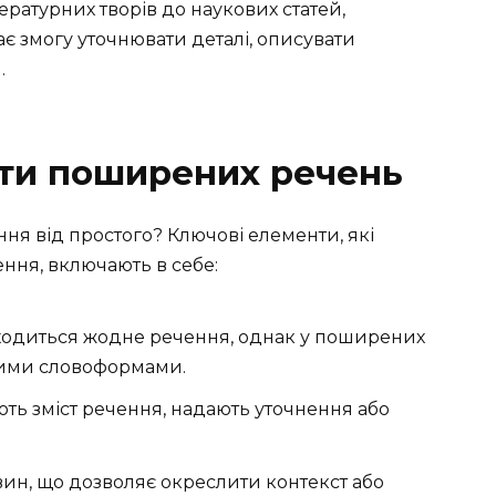
тературних творів до наукових статей,
ає змогу уточнювати деталі, описувати
.
ти поширених речень
ня від простого? Ключові елементи, які
ння, включають в себе:
ходиться жодне речення, однак у поширених
ними словоформами.
ть зміст речення, надають уточнення або
ин, що дозволяє окреслити контекст або