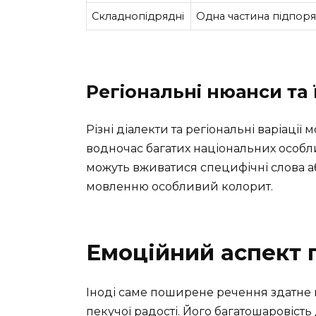
Складнопідрядні
Одна частина підпоря
Регіональні нюанси та 
Різні діалекти та регіональні варіаці
водночас багатих національних особли
можуть вживатися специфічні слова або
мовленню особливий колорит.
Емоційний аспект
Іноді саме поширене речення здатне п
пекучої радості. Його багатошаровість