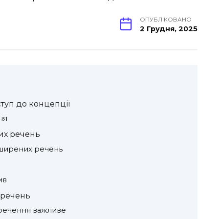
ОПУБЛІКОВАНО
2 Грудня, 2025
туп до концепції
ня
их речень
ширених речень
ив
 речень
речення важливе