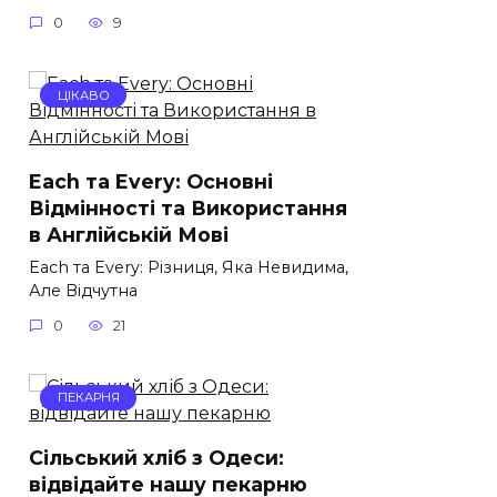
0
9
ЦІКАВО
Each та Every: Основні
Відмінності та Використання
в Англійській Мові
Each та Every: Різниця, Яка Невидима,
Але Відчутна
0
21
ПЕКАРНЯ
Сільський хліб з Одеси:
відвідайте нашу пекарню