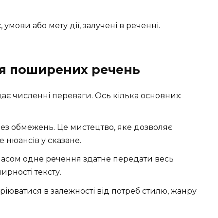
 умови або мету дії, залучені в реченні.
я поширених речень
є численні переваги. Ось кілька основних:
без обмежень. Це мистецтво, яке дозволяє
е нюансів у сказане.
асом одне речення здатне передати весь
ирності тексту.
ріюватися в залежності від потреб стилю, жанру