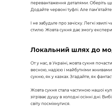
перевантаження деталями. Оберіть щос
Додайте червоні туфлі. Але пам’ятайте:
І не забудьте про зачіску. Легкі хвил
стилю. Жовта сукня дає змогу експер
Локальний шлях до м
От у нас, в Україні, жовта сукня почас
весною, надією і майбутніми жнивами.
сукню, як у казках. Згадайте, як фант
Жовта сукня стала частиною нашої кул
зігріває душу в холодні осінні дні. Виб
світу посміхнутися.