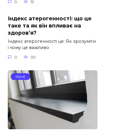
0
15
Індекс атерогенності: що це
таке та як він впливає на
здоров’я?
Індекс атерогенності це: Як зрозуміти
і чому це важливо
0
30
РІЗНЕ