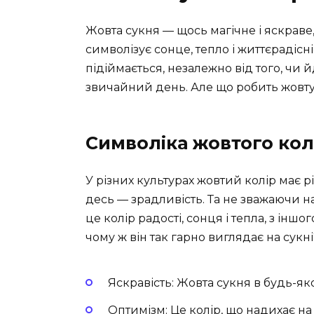
Жовта сукня — щось магічне і яскраве,
символізує сонце, тепло і життєрадісні
підіймається, незалежно від того, чи
звичайний день. Але що робить жовт
Символіка жовтого ко
У різних культурах жовтий колір має рі
десь — зрадливість. Та не зважаючи на
це колір радості, сонця і тепла, з іншо
чому ж він так гарно виглядає на сукні
Яскравість: Жовта сукня в будь-як
Оптимізм: Це колір, що надихає на