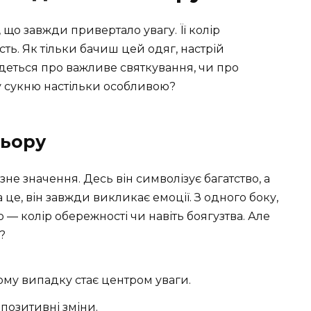
 що завжди привертало увагу. Її колір
сть. Як тільки бачиш цей одяг, настрій
 йдеться про важливе святкування, чи про
у сукню настільки особливою?
льору
зне значення. Десь він символізує багатство, а
 це, він завжди викликає емоції. З одного боку,
го — колір обережності чи навіть боягузтва. Але
?
ому випадку стає центром уваги.
 позитивні зміни.