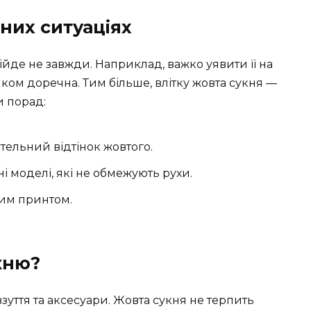
зних ситуаціях
ійде не завжди. Наприклад, важко уявити її на
ілком доречна. Тим більше, влітку жовта сукня —
и порад:
ельний відтінок жовтого.
ні моделі, які не обмежують рухи.
вим принтом.
кню?
уття та аксесуари. Жовта сукня не терпить