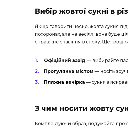
Вибір жовтої сукні в рі
Якщо говорити чесно, жовта сукня під
похоронах, але на весіллі вона буде ц
справжнє спасіння в спеку. Ще трошк
Офіційний захід
— вибирайте паст
Прогулянка містом
— носіть зруч
Пляжна вечірка
— сукня з яскра
З чим носити жовту су
Комплектуючи образ, подумайте про вз