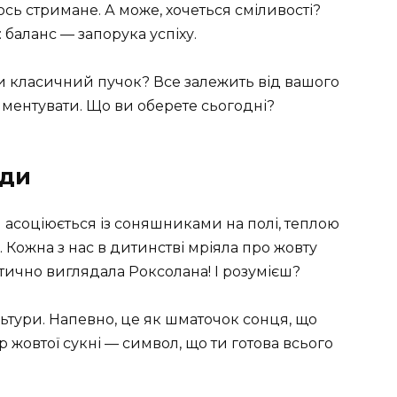
ь стримане. А може, хочеться сміливості?
 баланс — запорука успіху.
і чи класичний пучок? Все залежить від вашого
иментувати. Що ви оберете сьогодні?
оди
ти асоціюється із соняшниками на полі, теплою
 Кожна з нас в дитинстві мріяла про жовту
астично виглядала Роксолана! І розумієш?
ьтури. Напевно, це як шматочок сонця, що
ір жовтої сукні — символ, що ти готова всього