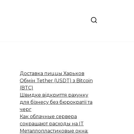
Доставка пиццы Харьков
Обмін Tether (USDT) з Bitcoin
(BTC)
Швидке відкриття рахунку
для бізнесу без бюрократії та
черг
Как облачные сервера
сокращают расходы на IT
Металлопластиковые окна: