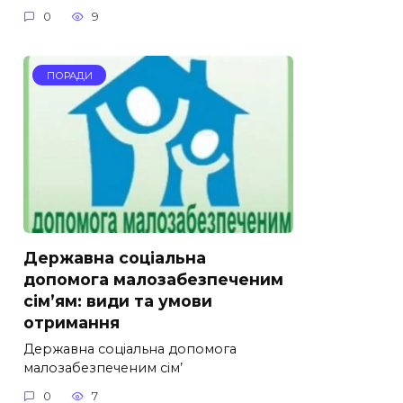
0
9
ПОРАДИ
Державна соціальна
допомога малозабезпеченим
сім’ям: види та умови
отримання
Державна соціальна допомога
малозабезпеченим сім’
0
7