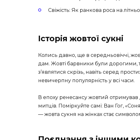
Свіжість: Як ранкова роса на літньо
Історія жовтої сукні
Колись давно, ще в середньовіччі, жов
дам. Жовті барвники були дорогими, та
з’являтися скрізь, навіть серед прост
невичерпну популярність у всі часи.
В епоху ренесансу жовтий отримував
митців. Поміркуйте самі: Ван Гог, «Со
— жовта сукня на жінках стає символо
Поєднання з іншими к