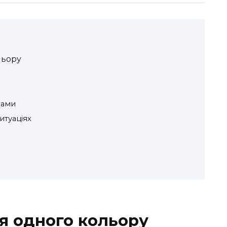
льору
рами
итуаціях
ія одного кольору