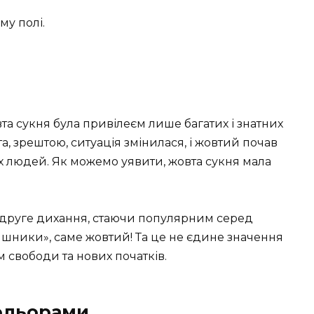
му полі.
та сукня була привілеєм лише багатих і знатних
, зрештою, ситуація змінилася, і жовтий почав
их людей. Як можемо уявити, жовта сукня мала
 друге дихання, стаючи популярним серед
няшники», саме жовтий! Та це не єдине значення
м свободи та нових початків.
ольорами