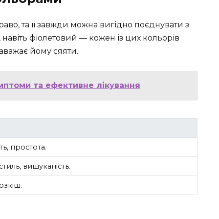
аво, та її завжди можна вигідно поєднувати з
 навіть фіолетовий — кожен із цих кольорів
аважає йому сяяти.
имптоми та ефективне лікування
сть, простота.
стиль, вишуканість.
озкіш.