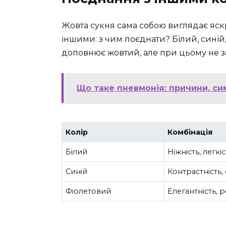
Жовта сукня сама собою виглядає яскр
іншими: з чим поєднати? Білий, синій,
доповнює жовтий, але при цьому не з
Що таке пневмонія: причини, с
Колір
Комбінація
Білий
Ніжність, легкі
Синій
Контрастність, 
Фіолетовий
Елегантність, р