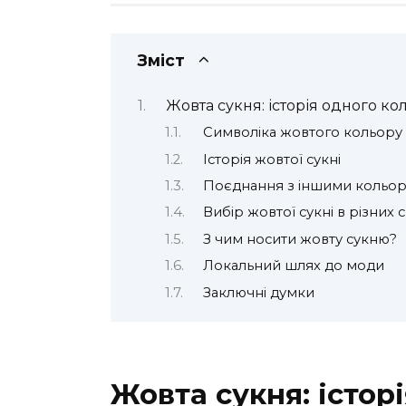
Зміст
Жовта сукня: історія одного ко
Символіка жовтого кольору
Історія жовтої сукні
Поєднання з іншими кольо
Вибір жовтої сукні в різних с
З чим носити жовту сукню?
Локальний шлях до моди
Заключні думки
Жовта сукня: істор