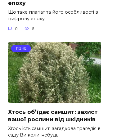
епоху
Що таке плагіат та його особливості в
цифрову епоху
0
6
РІЗНЕ
Хтось об’їдає самшит: захист
вашої рослини від шкідників
Хтось їсть самшит: загадкова трагедія в
саду Ви коли-небудь