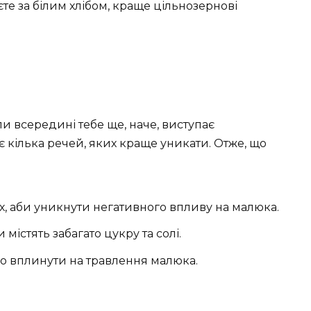
єте за білим хлібом, краще цільнозернові
и всередині тебе ще, наче, виступає
є кілька речей, яких краще уникати. Отже, що
їх, аби уникнути негативного впливу на малюка.
 містять забагато цукру та солі.
 вплинути на травлення малюка.