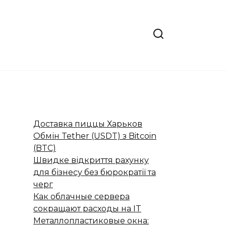
Доставка пиццы Харьков
Обмін Tether (USDT) з Bitcoin
(BTC)
Швидке відкриття рахунку
для бізнесу без бюрократії та
черг
Как облачные сервера
сокращают расходы на IT
Металлопластиковые окна: