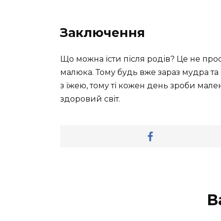
Заключення
Що можна їсти після родів? Це не прос
малюка. Тому будь вже зараз мудра та
з їжею, тому ті кожен день зроби мал
здоровий світ.
В