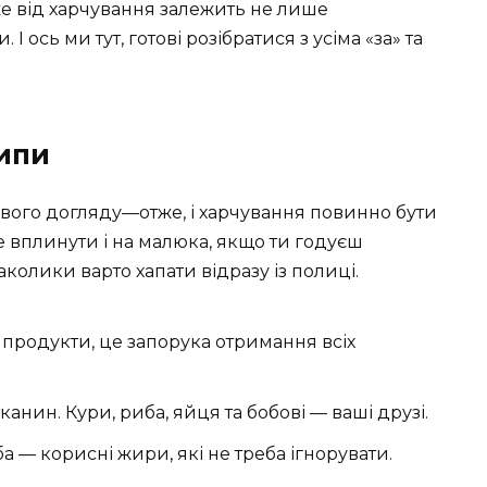
е від харчування залежить не лише
І ось ми тут, готові розібратися з усіма «за» та
ипи
ивого догляду—отже, і харчування повинно бути
е вплинути і на малюка, якщо ти годуєш
аколики варто хапати відразу із полиці.
і продукти, це запорука отримання всіх
нин. Кури, риба, яйця та бобові — ваші друзі.
а — корисні жири, які не треба ігнорувати.