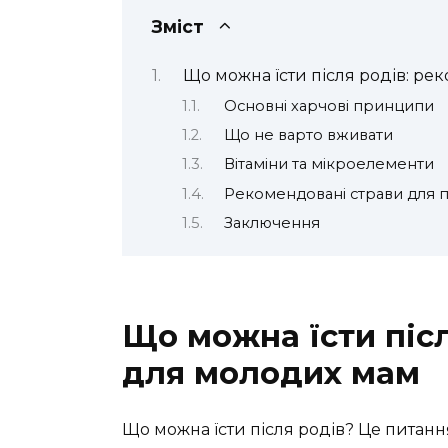
Зміст
Що можна їсти після родів: ре
Основні харчові принципи
Що не варто вживати
Вітаміни та мікроелементи
Рекомендовані страви для 
Заключення
Що можна їсти післ
для молодих мам
Що можна їсти після родів? Це питання