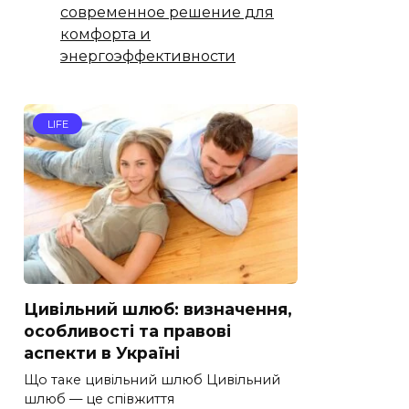
современное решение для
комфорта и
энергоэффективности
LIFE
Цивільний шлюб: визначення,
особливості та правові
аспекти в Україні
Що таке цивільний шлюб Цивільний
шлюб — це співжиття