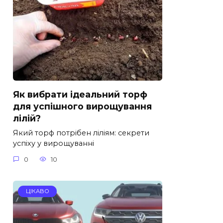
Як вибрати ідеальний торф
для успішного вирощування
лілій?
Який торф потрібен ліліям: секрети
успіху у вирощуванні
0
10
ЦІКАВО