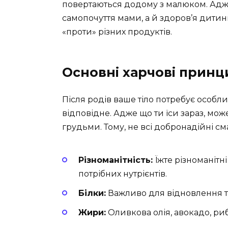
повертаються додому з малюком. Адж
самопочуття мами, а й здоров’я дитини. 
«проти» різних продуктів.
Основні харчові принц
Після родів ваше тіло потребує особл
відповідне. Адже що ти їси зараз, мож
грудьми. Тому, не всі добронадійні см
Різноманітність:
Їжте різноманітн
потрібних нутрієнтів.
Білки:
Важливо для відновлення тка
Жири:
Оливкова олія, авокадо, риб