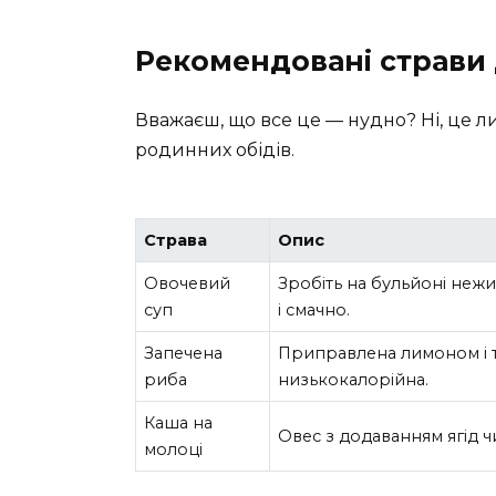
Рекомендовані страви 
Вважаєш, що все це — нудно? Ні, це ли
родинних обідів.
Страва
Опис
Овочевий
Зробіть на бульйоні неж
суп
і смачно.
Запечена
Приправлена лимоном і тр
риба
низькокалорійна.
Каша на
Овес з додаванням ягід чи
молоці