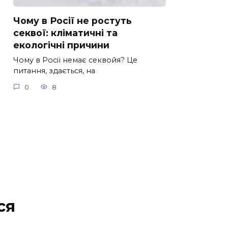
Чому в Росії не ростуть
секвої: кліматичні та
екологічні причини
Чому в Росії немає секвойя? Це
питання, здається, на
0
8
ся