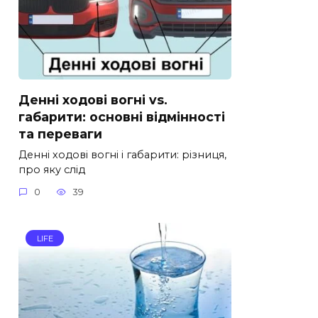
Денні ходові вогні vs.
габарити: основні відмінності
та переваги
Денні ходові вогні і габарити: різниця,
про яку слід
0
39
LIFE