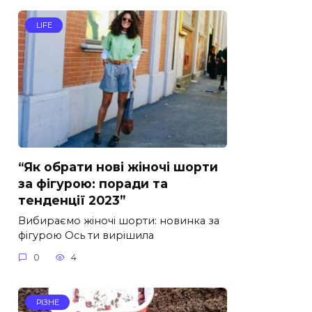
LIFE
“Як обрати нові жіночі шорти
за фігурою: поради та
тенденції 2023”
Вибираємо жіночі шорти: новинка за
фігурою Ось ти вирішила
0
4
РІЗНЕ