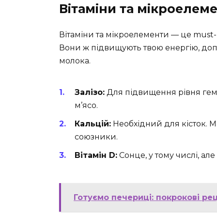
Вітаміни та мікроелем
Вітаміни та мікроелементи — це must-
Вони ж підвищують твою енергію, доп
молока.
Залізо:
Для підвищення рівня гемо
м’ясо.
Кальцій:
Необхідний для кісток. М
союзники.
Вітамін D:
Сонце, у тому числі, але
Готуємо печериці: покрокові ре