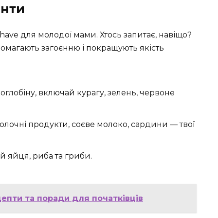
енти
have для молодої мами. Хтось запитає, навіщо?
омагають загоєнню і покращують якість
глобіну, включай курагу, зелень, червоне
олочні продукти, соєве молоко, сардини — твої
 й яйця, риба та гриби.
цепти та поради для початківців