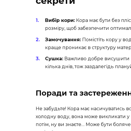
секрети
Вибір кори:
Кора має бути без плі
розміру, щоб забезпечити оптимал
Замочування:
Помістіть кору у во
краще проникає в структуру матер
Сушка:
Важливо добре висушити к
кілька днів, тож заздалегідь плану
Поради та застережен
Не забудьте! Кора має насичуватись 
холодну воду, вона може викликати у 
потім, ну ви знаєте… Може бути боляче 