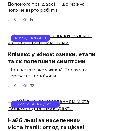
Допомога при діареї — що можна і
чого не варто робити
0
14
КРАСА/ЗДОРОВ'Я
Клімакс у жінок: ознаки, етапи
та як полегшити симптоми
Що таке клімакс у жінок? Зрозуміти,
пережити і прийняти
0
32
ТУРИЗМ ТА ПОДОРОЖІ
Найбільші за населенням
міста Італії: огляд та цікаві