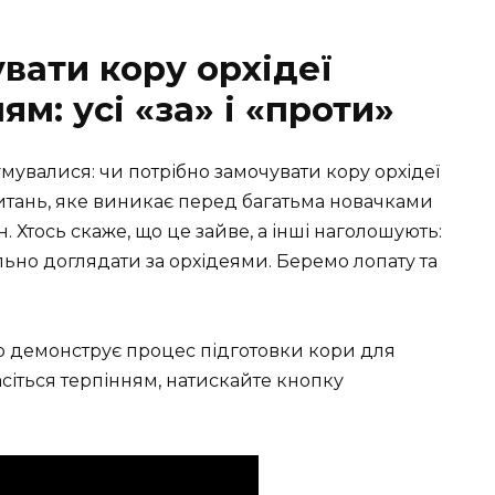
вати кору орхідеї
м: усі «за» і «проти»
мувалися: чи потрібно замочувати кору орхідеї
итань, яке виникає перед багатьма новачками
 Хтось скаже, що це зайве, а інші наголошують:
ьно доглядати за орхідеями. Беремо лопату та
но демонструє процес підготовки кори для
пасіться терпінням, натискайте кнопку