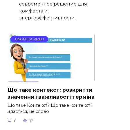
современное решение для
комфорта и
энергоэффективности
UNCATEGORIZED
Що таке контекст: розкриття
значення і важливості терміна
Що таке Контекст? Що таке контекст?
Здається, це слово
0
17