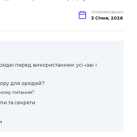
ОПУБЛІКОВАНО
3 Січня, 2026
хідеї перед використанням: усі «за» і
ору для орхідей?
 чому питання?
апи та секрети
и