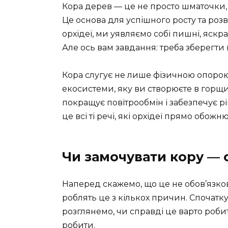
Кора дерев — це не просто шматочки, я
Це основа для успішного росту та ро
орхідеї, ми уявляємо собі пишні, яскра
Але ось вам завдання: треба зберегти
Кора слугує не лише фізичною опорою
екосистеми, яку ви створюєте в горщ
покращує повітрообмін і забезпечує 
це всі ті речі, які орхідеї прямо обожн
Чи замочувати кору — 
Наперед скажемо, що це не обов’язков
роблять це з кількох причин. Спочатк
розглянемо, чи справді це варто роби
робити.