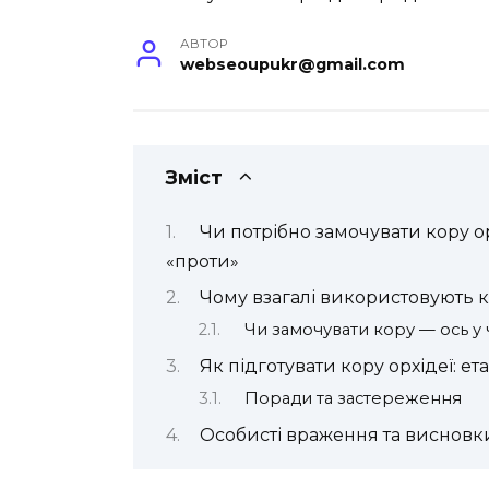
АВТОР
webseoupukr@gmail.com
Зміст
Чи потрібно замочувати кору ор
«проти»
Чому взагалі використовують к
Чи замочувати кору — ось у
Як підготувати кору орхідеї: ет
Поради та застереження
Особисті враження та висновк