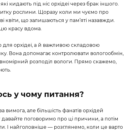
кі кидають під ніс орхідеї через брак іншого.
звитку рослини. Щоразу коли ми чуємо про
ві квіти, що залишаються у пам’яті назавжди.
 цю красу вдома.
 для орхідеї, а й важливою складовою
ику. Вона допомагає контролювати вологообмін,
рівномірний розподіл вологи. Прямо скажемо,
юють.
ось у чому питання?
а вимога, але більшість фанатів орхідей
у давайте поговоримо про ці причини, а потім
ти. І найголовніше — розглянемо, коли це варто