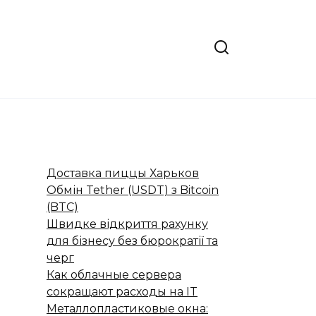
Доставка пиццы Харьков
Обмін Tether (USDT) з Bitcoin
(BTC)
Швидке відкриття рахунку
для бізнесу без бюрократії та
черг
Как облачные сервера
сокращают расходы на IT
Металлопластиковые окна: