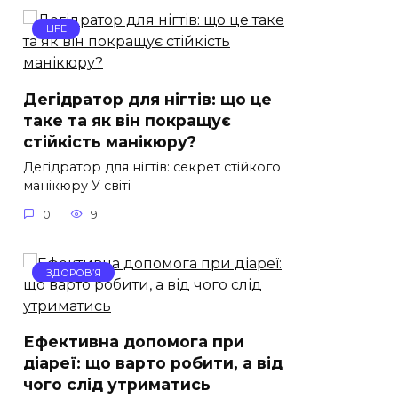
LIFE
Дегідратор для нігтів: що це
таке та як він покращує
стійкість манікюру?
Дегідратор для нігтів: секрет стійкого
манікюру У світі
0
9
ЗДОРОВ’Я
Ефективна допомога при
діареї: що варто робити, а від
чого слід утриматись