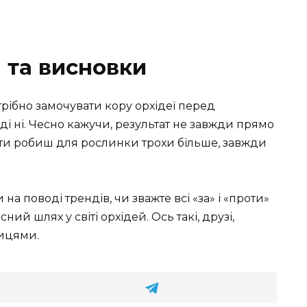
 та висновки
трібно замочувати кору орхідеї перед
ді ні. Чесно кажучи, результат не завжди прямо
би ти робиш для рослинки трохи більше, завжди
 на поводі трендів, чи зважте всі «за» і «проти»
ий шлях у світі орхідей. Ось такі, друзі,
ицями.