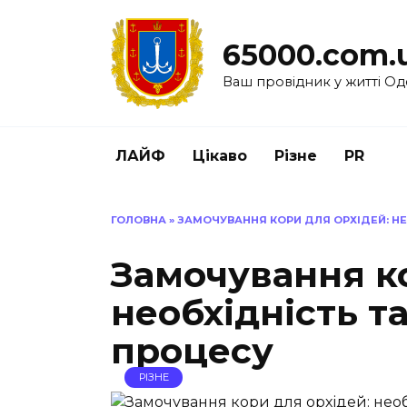
Перейти
до
65000.com.
вмісту
Ваш провідник у житті Од
ЛАЙФ
Цікаво
Різне
PR
ГОЛОВНА
»
ЗАМОЧУВАННЯ КОРИ ДЛЯ ОРХІДЕЙ: НЕ
Замочування ко
необхідність т
процесу
РІЗНЕ