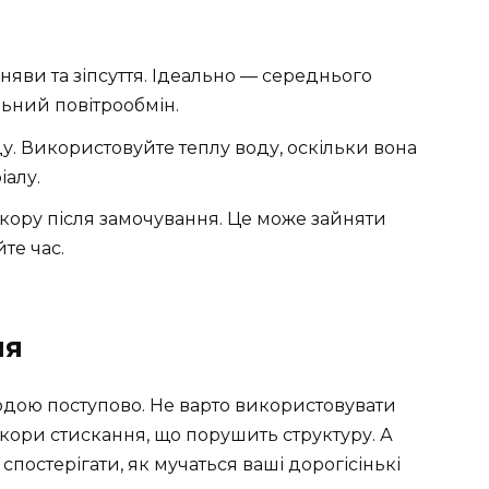
сняви та зіпсуття. Ідеально — середнього
ьний повітрообмін.
ду. Використовуйте теплу воду, оскільки вона
іалу.
ору після замочування. Це може зайняти
йте час.
ня
водою поступово. Не варто використовувати
кори стискання, що порушить структуру. А
спостерігати, як мучаться ваші дорогісінькі