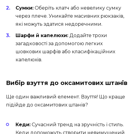
Сумки:
Оберіть клатч або невелику сумку
через плече. Уникайте масивних рюкзаків,
які можуть здатися недоречними.
Шарфи й капелюхи:
Додайте трохи
загадковості за допомогою легких
шовкових шарфів або класифікаційних
капелюхів.
Вибір взуття до оксамитових штанів
Ще один важливий елемент. Взуття! Що краще
підійде до оксамитових штанів?
Кеди:
Сучасний тренд на зручність і стиль.
Кеди допоможуть створити невимушений