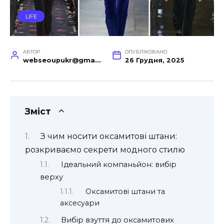
LIFE
АВТОР
ОПУБЛІКОВАНО
webseoupukr@gmail.com
26 Грудня, 2025
Зміст
З чим носити оксамитові штани:
розкриваємо секрети модного стилю
Ідеальний компаньйон: вибір
верху
Оксамитові штани та
аксесуари
Вибір взуття до оксамитових