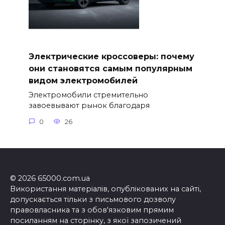
Электрические кроссоверы: почему
они становятся самым популярным
видом электромобилей
Электромобили стремительно
завоевывают рынок благодаря
0
26
© 2026 65000.com.ua
Використання матеріалів, опублікованих на сайті,
допускається тільки з письмового дозволу
правовласника та з обов'язковим прямим
посиланням на сторінку, з якої запозичений