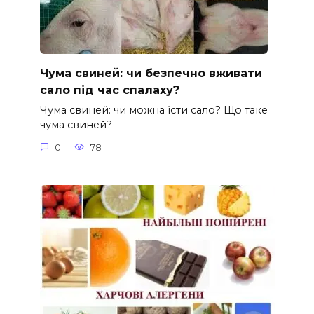
Чума свиней: чи безпечно вживати
сало під час спалаху?
Чума свиней: чи можна їсти сало? Що таке
чума свиней?
0
78