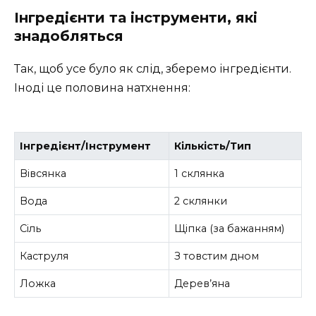
Інгредієнти та інструменти, які
знадобляться
Так, щоб усе було як слід, зберемо інгредієнти.
Іноді це половина натхнення:
Інгредієнт/Інструмент
Кількість/Тип
Вівсянка
1 склянка
Вода
2 склянки
Сіль
Щіпка (за бажанням)
Каструля
З товстим дном
Ложка
Дерев’яна