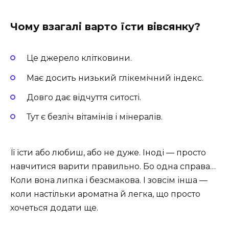
Чому взагалі варто їсти вівсянку?
Це джерело клітковини.
Має досить низький глікемічний індекс.
Довго дає відчуття ситості.
Тут є безліч вітамінів і мінералів.
Її їсти або любиш, або не дуже. Іноді — просто
навчитися варити правильно. Бо одна справа…
Коли вона липка і безсмакова. І зовсім інша —
коли настільки ароматна й легка, що просто
хочеться додати ще.