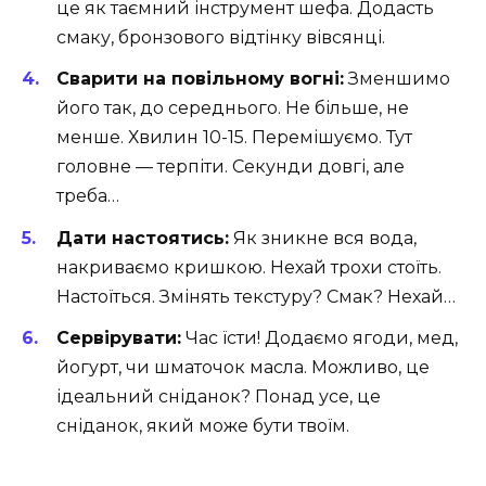
це як таємний інструмент шефа. Додасть
смаку, бронзового відтінку вівсянці.
Сварити на повільному вогні:
Зменшимо
його так, до середнього. Не більше, не
менше. Хвилин 10-15. Перемішуємо. Тут
головне — терпіти. Секунди довгі, але
треба…
Дати настоятись:
Як зникне вся вода,
накриваємо кришкою. Нехай трохи стоїть.
Настоїться. Змінять текстуру? Смак? Нехай…
Сервірувати:
Час їсти! Додаємо ягоди, мед,
йогурт, чи шматочок масла. Можливо, це
ідеальний сніданок? Понад усе, це
сніданок, який може бути твоїм.