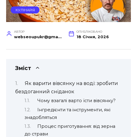
КУЛІНАРІЯ
АВТОР
ОПУБЛІКОВАНО
webseoupukr@gmail.com
18 Січня, 2026
Зміст
Як варити вівсянку на воді: зробити
бездоганний сніданок
Чому взагалі варто їсти вівсянку?
Інгредієнти та інструменти, які
знадобляться
Процес приготування: від зерна
до страви