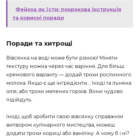
Фейхоа як їсти: покрокова інструкція
та корисні поради
Поради та хитрощі
Вівсянка на воді може бути різною! Міняти
текстуру можна через час варіння. Для більш
кремового варіанту — додай трохи рослинного
молока. Якщо є ще інгредієнти… Іноді та льняна
олія, або трохи мелених горіхів. Вони чудово
підійдуть.
Іноді, щоб зробити свою вівсянку справжнім
витвором кулінарного мистецтва, можеш
додати трохи кориці або ваніліну. А чому б і ні?