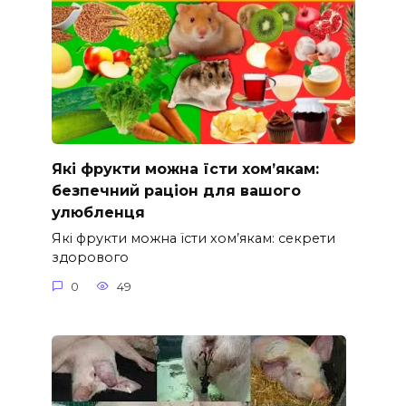
Які фрукти можна їсти хом’якам:
безпечний раціон для вашого
улюбленця
Які фрукти можна їсти хом’якам: секрети
здорового
0
49