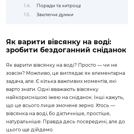
Поради та хитрощі
Заключні думки
Як варити вівсянку на воді:
зробити бездоганний сніданок
Як варити вівсянку на воді? Просто — чи не
зовсім? Можливо, це виглядає як елементарна
задача, але. Є кілька важливих моментів, які
варто знати. Одні вважають вівсянку
найкориснішою їжею на сніданок. Інші кажуть,
що це всього лише змочене зерно. Хтось —
вівсянка на воді, бо дієтичніше, простіше,
натуральніше. Правда десь посередині, але до
цього ще дійдемо.