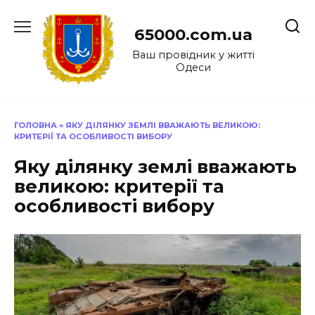
Перейти
до
65000.com.ua
вмісту
Ваш провідник у житті
Одеси
ГОЛОВНА
»
ЯКУ ДІЛЯНКУ ЗЕМЛІ ВВАЖАЮТЬ ВЕЛИКОЮ:
КРИТЕРІЇ ТА ОСОБЛИВОСТІ ВИБОРУ
Яку ділянку землі вважають
великою: критерії та
особливості вибору