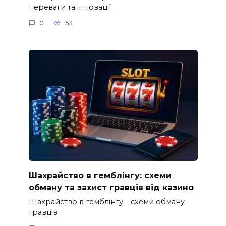
переваги та інновації
0
53
Шахрайство в гемблінгу: схеми
обману та захист гравців від казино
Шахрайство в гемблінгу – схеми обману
гравців