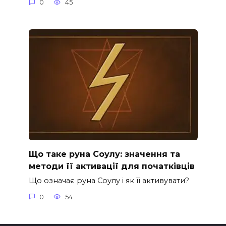
0
45
Що таке руна Соулу: значення та
методи її активації для початківців
Що означає руна Соулу і як її активувати?
0
54