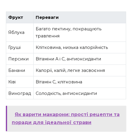
Фрукт
Переваги
Багато пектину, покращують
Яблука
травлення
Груші
Клітковина, низька калорійність
Персики
Вітаміни A і C, антиоксиданти
Банани
Калорії, калій, легке засвоєння
Ківі
Вітамін C, клітковина
Виноград
Солодкість, антиоксиданти
Як варити макарони: прості рецепти та
поради для ідеальної страви