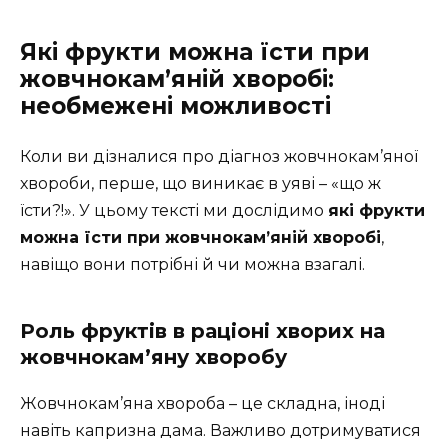
Які фрукти можна їсти при
жовчнокам’яній хворобі:
необмежені можливості
Коли ви дізналися про діагноз жовчнокам’яної
хвороби, перше, що виникає в уяві – «що ж
їсти?!». У цьому тексті ми дослідимо
які фрукти
можна їсти при жовчнокам’яній хворобі
,
навіщо вони потрібні й чи можна взагалі.
Роль фруктів в раціоні хворих на
жовчнокам’яну хворобу
Жовчнокам’яна хвороба – це складна, іноді
навіть капризна дама. Важливо дотримуватися