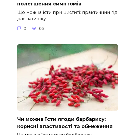
полегшення симптомів
Що можна їсти при циститі: практичний гід
для затишку
0
66
Чи можна їсти ягоди барбарису:
корисні властивості та обмеження
Чи можна їсти ягоди барбарису: