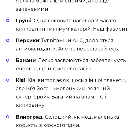
Яблука можна їсти сирими, а краще –
запеченими.
Груші
: О, ця соковита насолода! Багато
клітковини і мінімум калорій. Наш фаворит.
Персики
: Тут вітаміни A і C, додаються
антиоксиданти. Але не перестарайтесь.
Банани
: Легко засвоюються, забезпечують
енергію, ще й джерело калію.
Ківі
: Ківі виглядає як щось з іншої планети,
але ім’я його – «маленький, зелений
супергерой». Багатий на вітамін C і
клітковину.
Виноград
: Солодкий, як мед, маленька
користь із кожної ягідки.