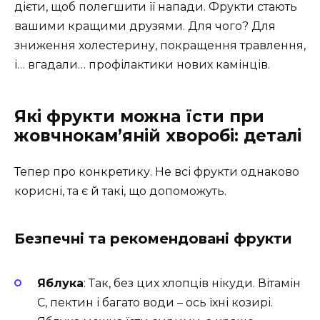
дієти, щоб полегшити її напади. Фрукти стають
вашими кращими друзями. Для чого? Для
зниження холестерину, покращення травлення,
і… вгадали… профілактики нових камінців.
Які фрукти можна їсти при
жовчнокам’яній хворобі: деталі
Тепер про конкретику. Не всі фрукти однаково
корисні, та є й такі, що допоможуть.
Безпечні та рекомендовані фрукти
Яблука
: Так, без цих хлопців нікуди. Вітамін
C, пектин і багато води – ось їхні козирі.