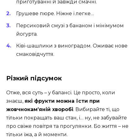
приготуванні й завжди смачні.
Грушеве пюре. Ніжне і легке…
Персиковий смузі з бананом і мінімумом
йогурта.
Ківі-шашлики з виноградом. Оживає нове
смаковідчуття.
Різкий підсумок
Отже, вся суть – у балансі. Це просто, коли
знаєш,
які фрукти можна їсти при
жовчнокам’яній хворобі
. Вибирайте ті, що
тільки покращать ваш стан, і… ну, не забувайте
про свіже повітря та прогулянки. Бо життя – не
тільки їжа, а й моменти.