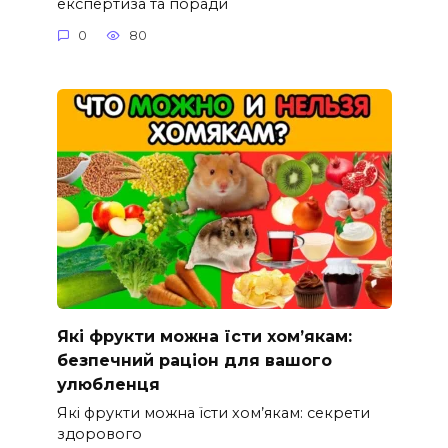
експертиза та поради
0
80
Які фрукти можна їсти хом’якам:
безпечний раціон для вашого
улюбленця
Які фрукти можна їсти хом’якам: секрети
здорового