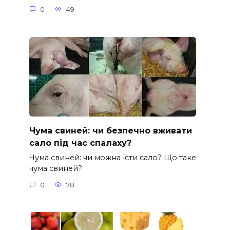
0
49
Чума свиней: чи безпечно вживати
сало під час спалаху?
Чума свиней: чи можна їсти сало? Що таке
чума свиней?
0
78