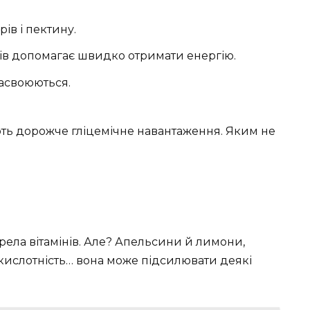
ів і пектину.
ів допомагає швидко отримати енергію.
засвоюються.
ають дорожче гліцемічне навантаження. Яким не
ерела вітамінів. Але? Апельсини й лимони,
 кислотність… вона може підсилювати деякі