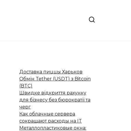
Доставка пиццы Харьков
Обмін Tether (USDT) з Bitcoin
(BTC)
Швидке відкриття рахунку
для бізнесу без бюрократії та
черг
Как облачные сервера
сокращают расходы на IT
Металлопластиковые окна: