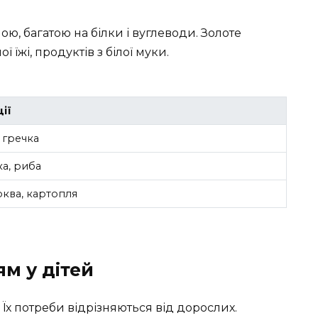
ою, багатою на білки і вуглеводи. Золоте
їжі, продуктів з білої муки.
ії
, гречка
ка, риба
рква, картопля
м у дітей
 Їх потреби відрізняються від дорослих.