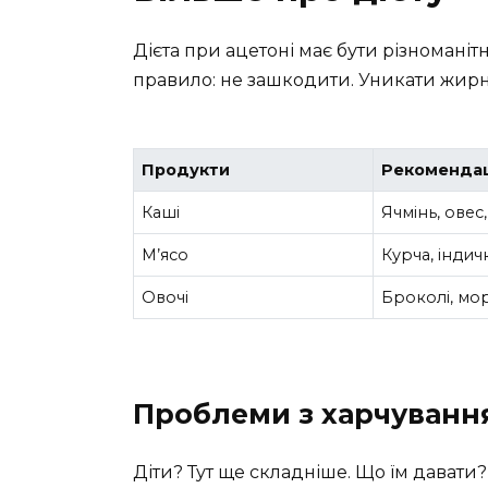
Дієта при ацетоні має бути різноманітн
правило: не зашкодити. Уникати жирної 
Продукти
Рекомендац
Каші
Ячмінь, овес
М’ясо
Курча, індич
Овочі
Броколі, мо
Проблеми з харчування
Діти? Тут ще складніше. Що їм давати?