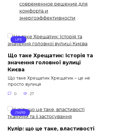
современное решение для
комфорта и
энергоэффективности
LIFE
Що таке Хрещатик: Історія та
значення головної вулиці
Києва
Що таке Хрещатик Хрещатик – це не
просто вулиця
0
27
ЛАЙФ
Кулір: що це таке, властивості