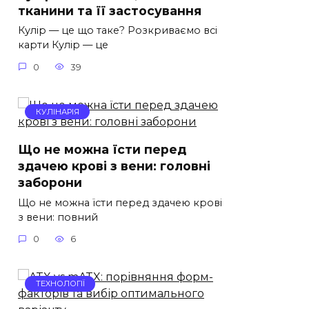
тканини та її застосування
Кулір — це що таке? Розкриваємо всі
карти Кулір — це
0
39
КУЛІНАРІЯ
Що не можна їсти перед
здачею крові з вени: головні
заборони
Що не можна їсти перед здачею крові
з вени: повний
0
6
ТЕХНОЛОГІЇ