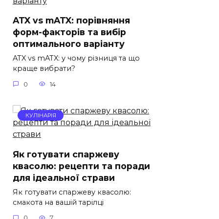
ATX vs mATX: порівняння
форм-факторів та вибір
оптимального варіанту
ATX vs mATX: у чому різниця та що
краще вибрати?
0
14
КУЛІНАРІЯ
Як готувати спаржеву
квасолю: рецепти та поради
для ідеальної страви
Як готувати спаржеву квасолю:
смакота на вашій тарілці
0
7