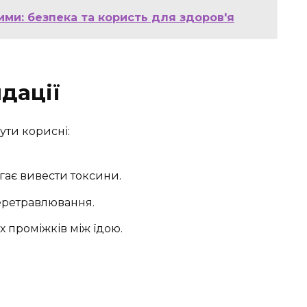
ми: безпека та користь для здоров'я
дації
ути корисні:
гає вивести токсини.
перетравлювання.
х проміжків між їдою.