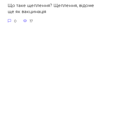
Що таке щеплення? Щеплення, відоме
ще як вакцинація
0
17