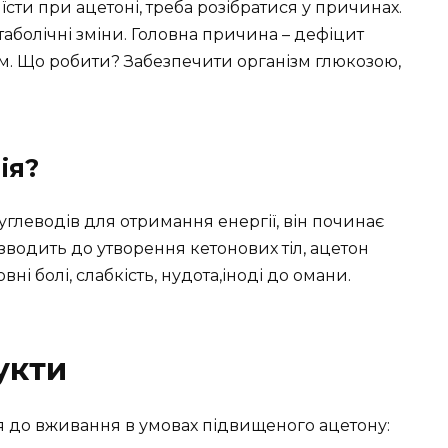
їсти при ацетоні, треба розібратися у причинах.
аболічні зміни. Головна причина – дефіцит
ям. Що робити? Забезпечити організм глюкозою,
ія?
углеводів для отримання енергії, він починає
водить до утворення кетонових тіл, ацетон
вні болі, слабкість, нудота,іноді до омани.
укти
 до вживання в умовах підвищеного ацетону: