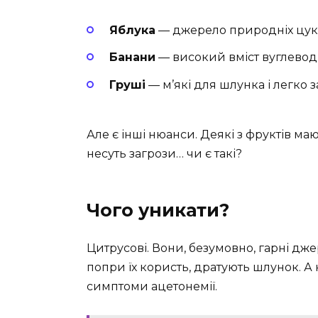
Яблука
— джерело природніх цукр
Банани
— високий вміст вуглевод
Груші
— м’які для шлунка і легко 
Але є інші нюанси. Деякі з фруктів м
несуть загрози… чи є такі?
Чого уникати?
Цитрусові. Вони, безумовно, гарні дж
попри їх користь, дратують шлунок. А
симптоми ацетонемії.