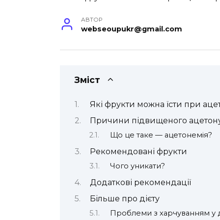
АВТОР
webseoupukr@gmail.com
Зміст
Які фрукти можна їсти при ацет
Причини підвищеного ацетон
Що це таке — ацетонемія?
Рекомендовані фрукти
Чого уникати?
Додаткові рекомендації
Більше про дієту
Проблеми з харчуванням у 