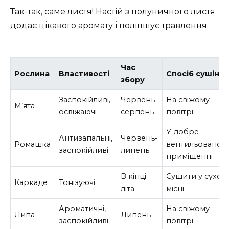
Так-так, саме листя! Настій з полуничного листя
додає цікавого аромату і поліпшує травлення.
Час
Рослина
Властивості
Спосіб сушінн
збору
Заспокійливі,
Червень-
На свіжому
М’ята
освіжаючі
серпень
повітрі
У добре
Антизапальні,
Червень-
Ромашка
вентильованом
заспокійливі
липень
приміщенні
В кінці
Сушити у сухом
Каркаде
Тонізуючі
літа
місці
Ароматичні,
На свіжому
Липа
Липень
заспокійливі
повітрі