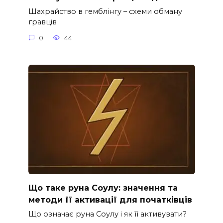
Шахрайство в гемблінгу – схеми обману
гравців
0
44
Що таке руна Соулу: значення та
методи її активації для початківців
Що означає руна Соулу і як її активувати?