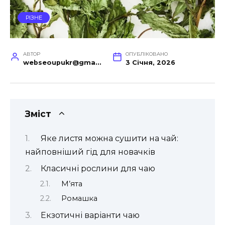
РІЗНЕ
АВТОР
ОПУБЛІКОВАНО
webseoupukr@gmail.com
3 Січня, 2026
Зміст
Яке листя можна сушити на чай:
найповніший гід для новачків
Класичні рослини для чаю
М’ята
Ромашка
Екзотичні варіанти чаю