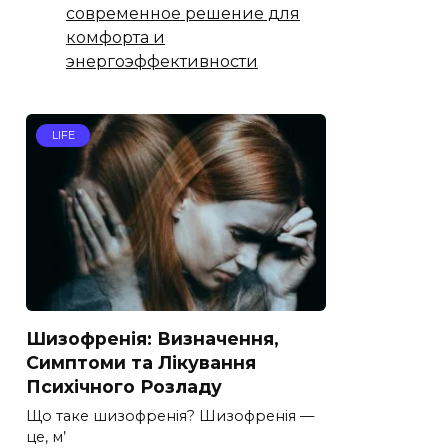
современное решение для
комфорта и
энергоэффективности
LIFE
Шизофренія: Визначення,
Симптоми та Лікування
Психічного Розладу
Що таке шизофренія? Шизофренія —
це, м’