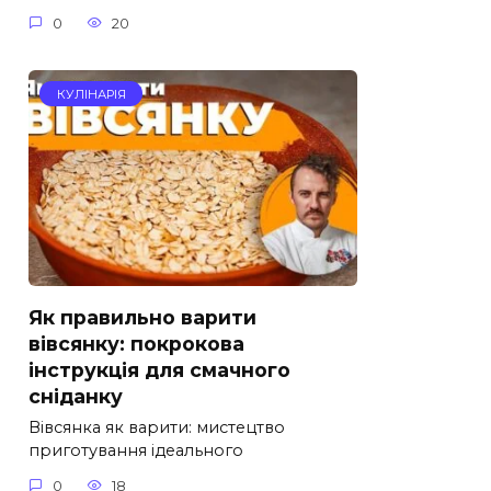
0
20
КУЛІНАРІЯ
Як правильно варити
вівсянку: покрокова
інструкція для смачного
сніданку
Вівсянка як варити: мистецтво
приготування ідеального
0
18