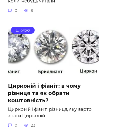
коли-небудь читали
0
9
ЦІКАВО
Цирконій і фіаніт: в чому
різниця та як обрати
коштовність?
Цирконій і фіаніт: різниця, яку варто
знати Цирконій
0
23