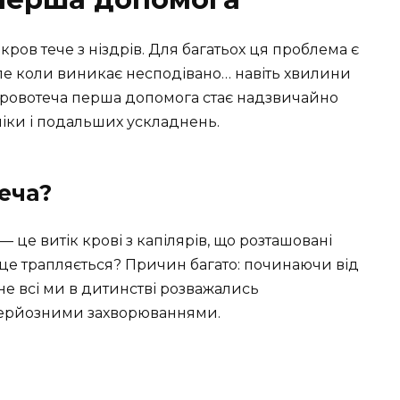
кров тече з ніздрів. Для багатьох ця проблема є
але коли виникає несподівано… навіть хвилини
ва кровотеча перша допомога стає надзвичайно
ніки і подальших ускладнень.
еча?
 це витік крові з капілярів, що розташовані
 це трапляється? Причин багато: починаючи від
е всі ми в дитинстві розважались
 серйозними захворюваннями.