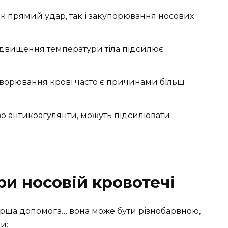
к прямий удар, так і закупорювання носових
двищення температури тіла підсилює
ахворювання крові часто є причинами більш
о антикоагулянти, можуть підсилювати
и носовій кровотечі
перша допомога… вона може бути різнобарвною,
и: