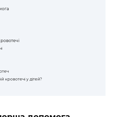
мога
ровотечі
чі
отеч
й кровотечі у дітей?
 перша допомога