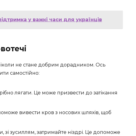
підтримка у важкі часи для українців
вотечі
ніколи не стане добрим дорадником. Ось
бити самостійно:
рібно лягати. Це може призвести до затікання
оможе вивести кров з носових шляхів, щоб
 зі зусиллям, затримайте ніздрі. Це допоможе