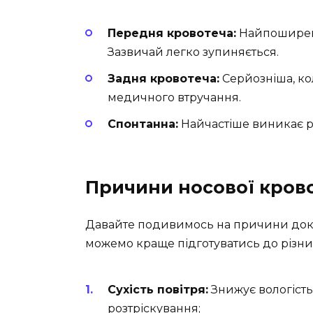
Передня кровотеча:
Найпоширеніш
Зазвичай легко зупиняється.
Задня кровотеча:
Серйозніша, кол
медичного втручання.
Спонтанна:
Найчастіше виникає р
Причини носової крово
Давайте подивимось на причини док
можемо краще підготуватись до різни
Сухість повітря:
Знижує вологість
розтріскування;