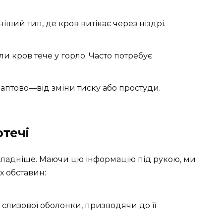
ий тип, де кров витікає через ніздрі.
и кров тече у горло. Часто потребує
аптово—від зміни тиску або простуди.
течі
ладніше. Маючи цю інформацію під рукою, ми
х обставин:
 слизової оболонки, призводячи до її