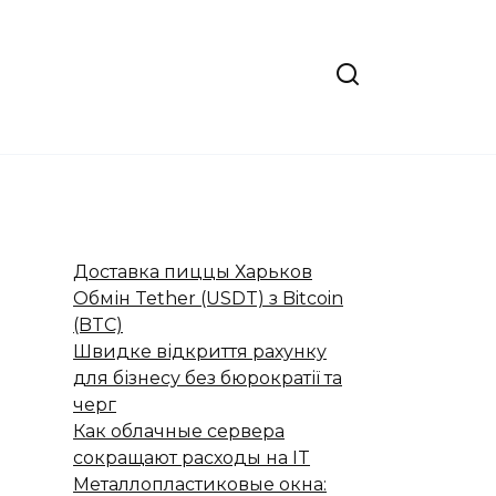
Доставка пиццы Харьков
Обмін Tether (USDT) з Bitcoin
(BTC)
Швидке відкриття рахунку
для бізнесу без бюрократії та
черг
Как облачные сервера
сокращают расходы на IT
Металлопластиковые окна: