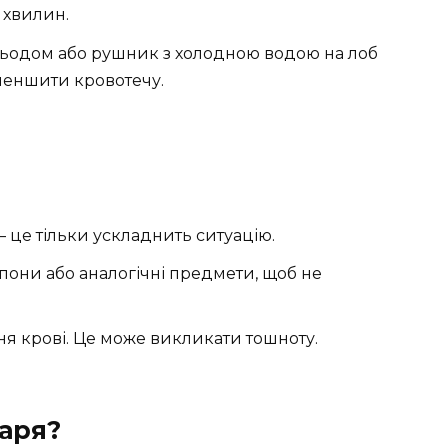
 хвилин.
льодом або рушник з холодною водою на лоб
меншити кровотечу.
 це тільки ускладнить ситуацію.
мпони або аналогічні предмети, щоб не
я крові. Це може викликати тошноту.
каря?