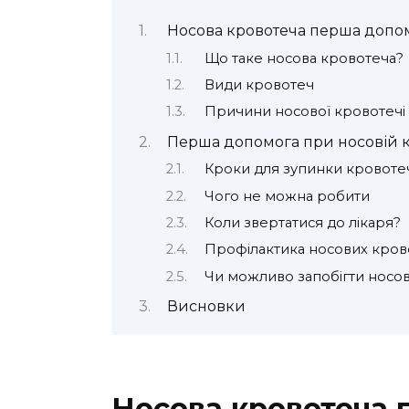
Носова кровотеча перша допо
Що таке носова кровотеча?
Види кровотеч
Причини носової кровотечі
Перша допомога при носовій к
Кроки для зупинки кровоте
Чого не можна робити
Коли звертатися до лікаря?
Профілактика носових кров
Чи можливо запобігти носові
Висновки
Носова кровотеча