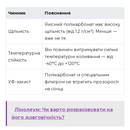
Чинник
Пояснення
Якісний полікарбонат має високу
Щільність
щільність (від 1,2 г/см³). Менше —
вже не те.
Він повинен витримувати сильні
Температурна
температурні коливання — від
стійкість
-40°C до +120°C.
Полікарбонат із спеціальним
УФ-захист
фільтром не втратить прозорості
на сонці.
Лінолеум: Чи варто розраховувати на
його довговічність?