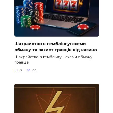
Шахрайство в гемблінгу: схеми
обману та захист гравців від казино
Шахрайство в гемблінгу – схеми обману
гравців
0
44