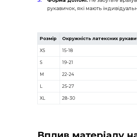
Форма долоні:
Не забутьте враху
рукавичок, які мають індивідуальн
Розмір
Окружність латексних рукавич
XS
15-18
S
19-21
M
22-24
L
25-27
XL
28-30
Вплив матеріалу н