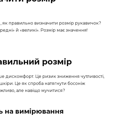
, як правильно визначити розмір рукавичок?
ередні» й «великі». Розмір має значення!
авильний розмір
е дискомфорт. Це ризик зниження чутливості,
шкіри. Це як спроба натягнути босоніж
жливо, але навіщо мучитися?
ь на вимірювання