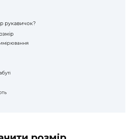
ір рукавичок?
озмір
вимірювання
абуті
ють
ачити розмір