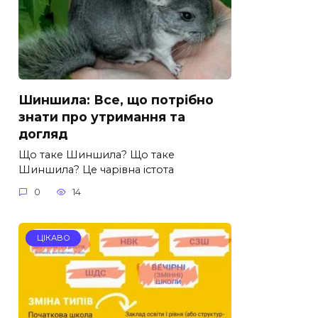
Шиншила: Все, що потрібно
знати про утримання та
догляд
Що таке Шиншила? Що таке
Шиншила? Це чарівна істота
0
14
ЦІКАВО