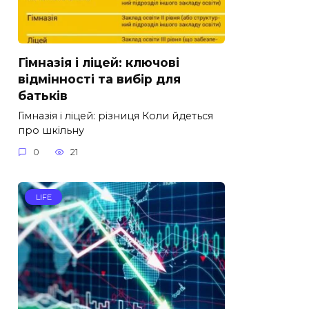
Гімназія і ліцей: ключові
відмінності та вибір для
батьків
Гімназія і ліцей: різниця Коли йдеться
про шкільну
0
21
LIFE