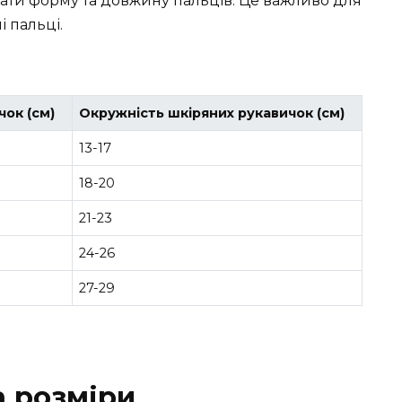
вати форму та довжину пальців. Це важливо для
і пальці.
ок (см)
Окружність шкіряних рукавичок (см)
13-17
18-20
21-23
24-26
27-29
а розміри