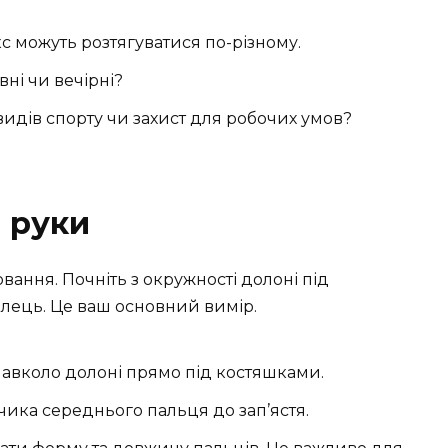
кс можуть розтягуватися по-різному.
вні чи вечірні?
идів спорту чи захист для робочих умов?
 руки
вання. Почніть з окружності долоні під
ець. Це ваш основний вимір.
навколо долоні прямо під костяшками.
чика середнього пальця до зап’ястя.