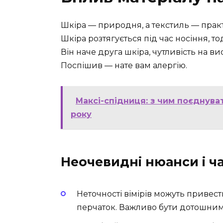
Шкіра — природня, а текстиль — практ
Шкіра розтягується під час носіння, то
Він наче друга шкіра, чутливість на в
Поспішив — нате вам алергію.
Максі-спідниця: з чим поєднува
року
Неочевидні нюанси і ча
Неточності вімірів можуть привес
перчаток. Важливо бути дотошним