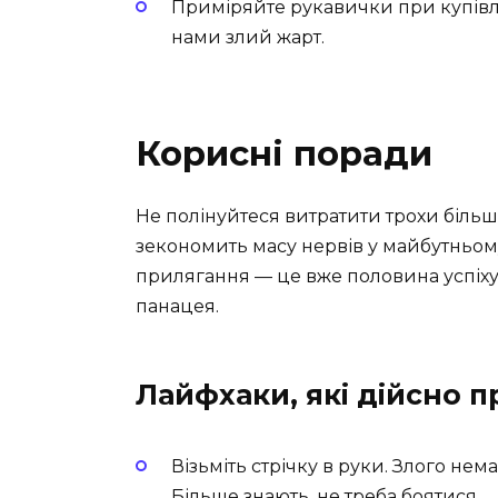
Приміряйте рукавички при купівлі.
нами злий жарт.
Корисні поради
Не полінуйтеся витратити трохи більш
зекономить масу нервів у майбутньому
прилягання — це вже половина успіх
панацея.
Лайфхаки, які дійсно 
Візьміть стрічку в руки. Злого нем
Більше знають, не треба боятися.