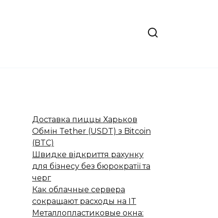
Доставка пиццы Харьков
Обмін Tether (USDT) з Bitcoin
(BTC)
Швидке відкриття рахунку
для бізнесу без бюрократії та
черг
Как облачные сервера
сокращают расходы на IT
Металлопластиковые окна: