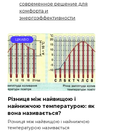
современное решение для
комфорта и
энергоэффективности
ЦІКАВО
Різниця між найвищою і
найнижчою температурою: як
вона називається?
Різниця між найвищою і найнижчою
температурою називається