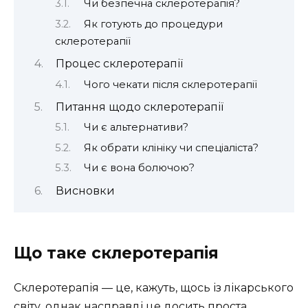
Чи безпечна склеротерапія?
Як готують до процедури
склеротерапії
Процес склеротерапії
Чого чекати після склеротерапії
Питання щодо склеротерапії
Чи є альтернативи?
Як обрати клініку чи спеціаліста?
Чи є вона болючою?
Висновки
Що таке склеротерапія
Склеротерапія — це, кажуть, щось із лікарського
світу, однак насправді це досить проста