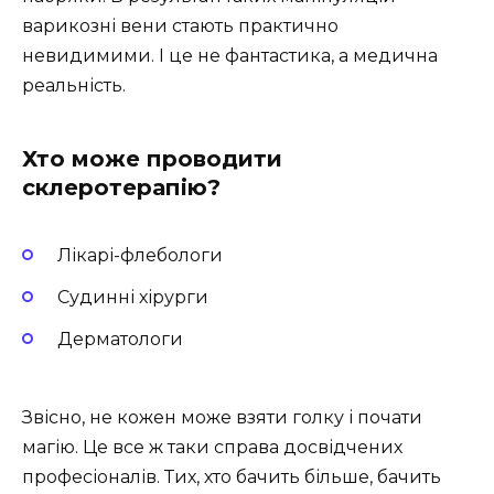
варикозні вени стають практично
невидимими. І це не фантастика, а медична
реальність.
Хто може проводити
склеротерапію?
Лікарі-флебологи
Судинні хірурги
Дерматологи
Звісно, не кожен може взяти голку і почати
магію. Це все ж таки справа досвідчених
професіоналів. Тих, хто бачить більше, бачить