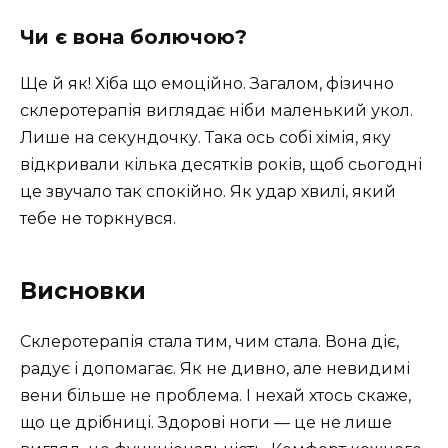
Чи є вона болючою?
Ще й як! Хіба що емоційно. Загалом, фізично
склеротерапія виглядає ніби маленький укол.
Лише на секундочку. Така ось собі хімія, яку
відкривали кілька десятків років, щоб сьогодні
це звучало так спокійно. Як удар хвилі, який
тебе не торкнувся.
Висновки
Склеротерапія стала тим, чим стала. Вона діє,
радує і допомагає. Як не дивно, але невидимі
вени більше не проблема. І нехай хтось скаже,
що це дрібниці. Здорові ноги — це не лише