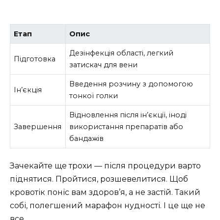
Етап
Опис
Дезінфекція області, легкий
Підготовка
затискач для вени
Введення розчину з допомогою
Ін’єкція
тонкої голки
Відновлення після ін’єкції, іноді
Завершення
використання препаратів або
бандажів
Зачекайте ще трохи — після процедури варто
піднятися. Пройтися, розшевелитися. Щоб
кровотік поніс вам здоров’я, а не застій. Такий
собі, полегшений марафон нудності. І це ще не
все.