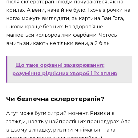
після склеротерапії люди почуваються, як на
крилах. А вени, наче й не було. І хоча зірочки на
ногах можуть виглядати, як картина Ван Гога,
інколи краще без них. Бо здоров’я не
малюється кольоровими фарбами. Чогось
вмить зникають не тільки вени, а й біль.
Що таке орфанні захворювання:
розуміння рідкісних хвороб і їх вплив
Чи безпечна склеротерапія?
А тут може бути хитрий момент. Ризики є
завжди, навіть у найпростіших процедурах. Але
в цьому випадку, ризики мінімальні. Така