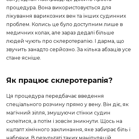
процедура. Вона використовується для
лікування варикозних вен та інших судинних
проблем. Колись це було доступним лише в
медичних колах, але зараз дедалі більше
людей чують про склеротерапію. І дарма, що
звучить занадто серйозно. За кілька абзаців усе
стане ясніше.
Як працює склеротерапія?
Ця процедура передбачає введення
спеціального розчину прямо у вену. Він діє, як
магічний зілля, змушуючи стінки судин
склеїтися, а потім і зовсім зникнути. Щось на
кшталт хімічного заклинання, яке забирає біль і
набряки. В результаті таких маніпуляцій