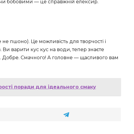
и чи бобовими — це справжній елексир.
 не пшоно). Це можливість для творчості і
. Ви варити кус кус на води, тепер знаєте
. Добре. Смачного! А головне — щасливого вам
рості поради для ідеального смаку