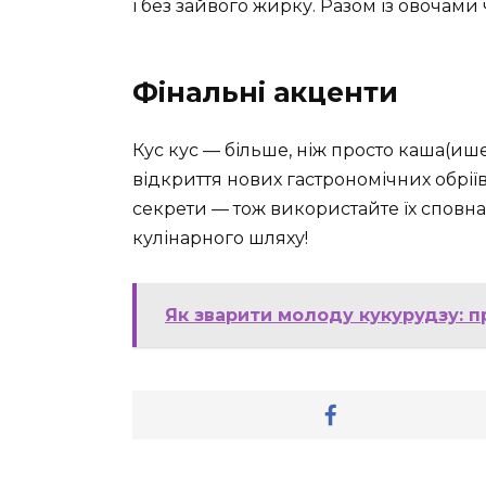
і без зайвого жирку. Разом із овочам
Фінальні акценти
Кус кус — більше, ніж просто каша(ише
відкриття нових гастрономічних обріїв
секрети — тож використайте їх сповна
кулінарного шляху!
Як зварити молоду кукурудзу: п