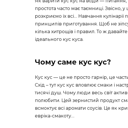
Як варити кус кус на води — питання,
простота часто має таємниці. Звісно, у
розкриємо їх всі… Навчання кулінарії 
принципів приготування. Щоб не зіпс
кілька хитрощів і правил. То ж дава
ідеального кус куса.
Чому саме кус кус?
Кус кус — це не просто гарнір, це ча
Схід – тут кус кус вловлює смаки і нас
тисячі душ. Чому люди весь світ актив
полюбити. Цей зернистий продукт смак
всмоктує всі аромати соусів. Це як кри
евріка-смакоту…