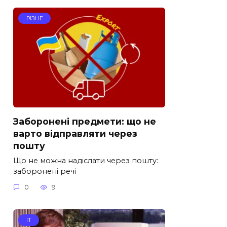
РІЗНЕ
Заборонені предмети: що не
варто відправляти через
пошту
Що не можна надіслати через пошту:
заборонені речі
0
9
IT