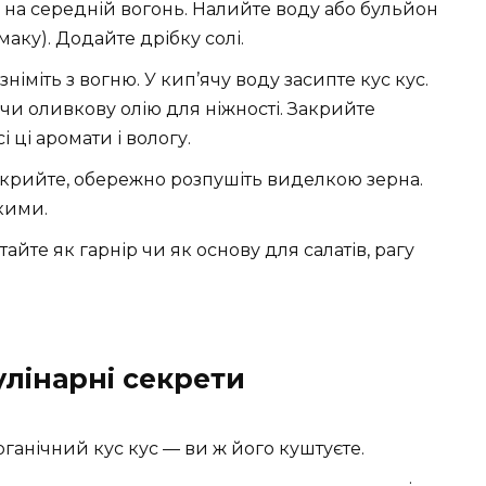
е на середній вогонь. Налийте воду або бульйон
маку). Додайте дрібку солі.
іміть з вогню. У кип’ячу воду засипте кус кус.
и оливкову олію для ніжності. Закрийте
 ці аромати і вологу.
зкрийте, обережно розпушіть виделкою зерна.
кими.
йте як гарнір чи як основу для салатів, рагу
улінарні секрети
ганічний кус кус — ви ж його куштуєте.