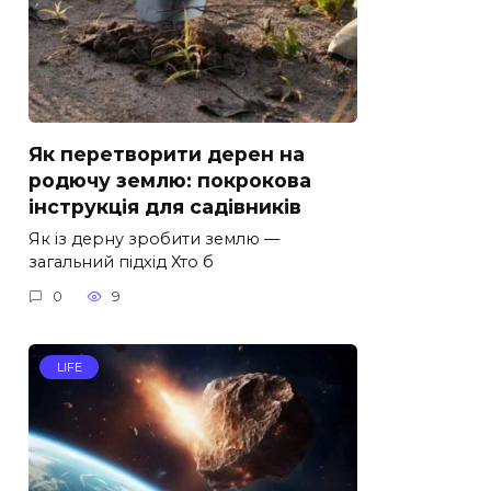
Як перетворити дерен на
родючу землю: покрокова
інструкція для садівників
Як із дерну зробити землю —
загальний підхід Хто б
0
9
LIFE