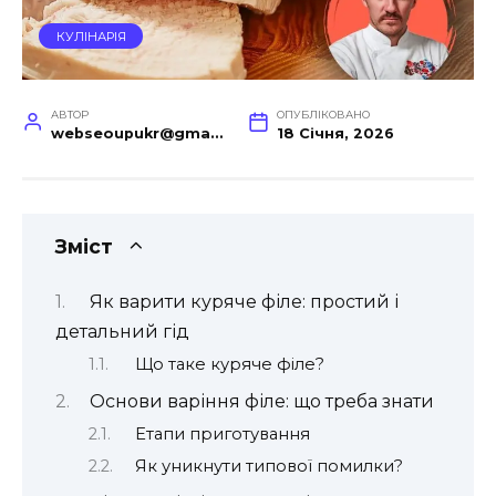
КУЛІНАРІЯ
АВТОР
ОПУБЛІКОВАНО
webseoupukr@gmail.com
18 Січня, 2026
Зміст
Як варити куряче філе: простий і
детальний гід
Що таке куряче філе?
Основи варіння філе: що треба знати
Етапи приготування
Як уникнути типової помилки?