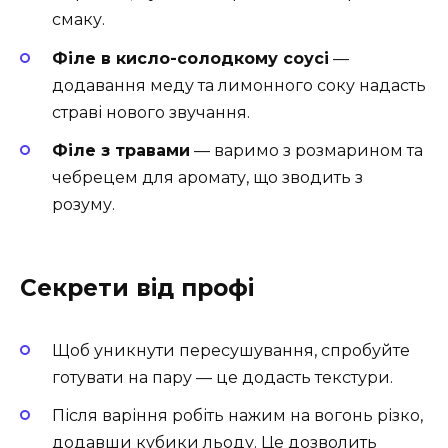
смаку.
Філе в кисло-солодкому соусі
—
додавання меду та лимонного соку надасть
страві нового звучання.
Філе з травами
— варимо з розмарином та
чебрецем для аромату, що зводить з
розуму.
Секрети від профі
Щоб уникнути пересушування, спробуйте
готувати на пару — це додасть текстури.
Після варіння робіть нажим на вогонь різко,
додавши кубики льоду. Це дозволить