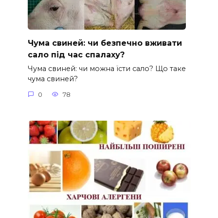
Чума свиней: чи безпечно вживати
сало під час спалаху?
Чума свиней: чи можна їсти сало? Що таке
чума свиней?
0
78