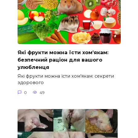
Які фрукти можна їсти хом’якам:
безпечний раціон для вашого
улюбленця
Які фрукти можна їсти хом’якам: секрети
здорового
0
49