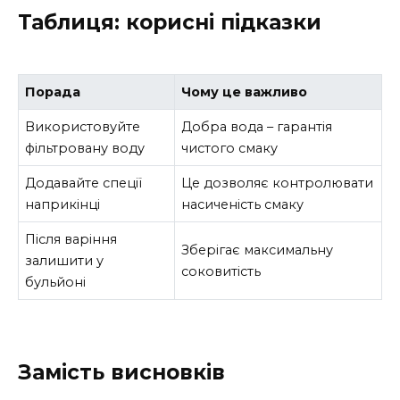
Таблиця: корисні підказки
Порада
Чому це важливо
Використовуйте
Добра вода – гарантія
фільтровану воду
чистого смаку
Додавайте спеції
Це дозволяє контролювати
наприкінці
насиченість смаку
Після варіння
Зберігає максимальну
залишити у
соковитість
бульйоні
Замість висновків