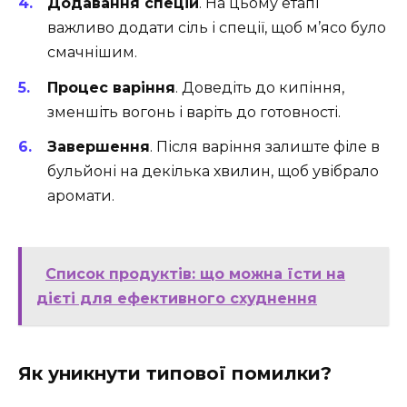
Додавання спецій
. На цьому етапі
важливо додати сіль і спеції, щоб м’ясо було
смачнішим.
Процес варіння
. Доведіть до кипіння,
зменшіть вогонь і варіть до готовності.
Завершення
. Після варіння залиште філе в
бульйоні на декілька хвилин, щоб увібрало
аромати.
Список продуктів: що можна їсти на
дієті для ефективного схуднення
Як уникнути типової помилки?