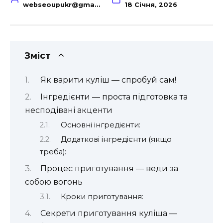
webseoupukr@gmail.com
18 Січня, 2026
Зміст
Як варити куліш — спробуй сам!
Інгредієнти — проста підготовка та
несподівані акценти
Основні інгредієнти:
Додаткові інгредієнти (якщо
треба):
Процес приготування — веди за
собою вогонь
Кроки приготування:
Секрети приготування куліша —