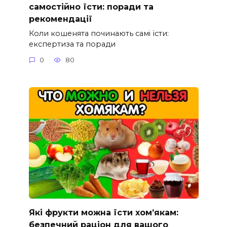
самостійно їсти: поради та
рекомендації
Коли кошенята починають самі їсти:
експертиза та поради
0
80
Які фрукти можна їсти хом’якам:
безпечний раціон для вашого