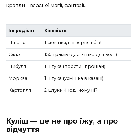
краплин власної магії, фантазії…
Інгредієнт
Кількість
Пшоно
1 склянка, і ні зерня вбік!
Сало
150 грамів (достатньо для волі!)
Цибуля
1 штука (прости і прощай)
Морква
1 штука (усмішка в казані)
Картопля
2 штуки (іноді, чому ні?)
Куліш — це не про їжу, а про
відчуття