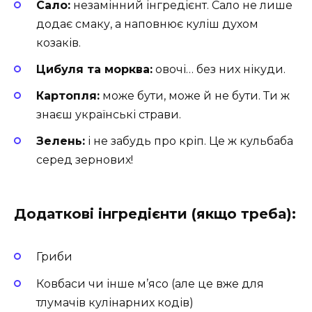
Сало:
незамінний інгредієнт. Сало не лише
додає смаку, а наповнює куліш духом
козаків.
Цибуля та морква:
овочі… без них нікуди.
Картопля:
може бути, може й не бути. Ти ж
знаєш українські страви.
Зелень:
і не забудь про кріп. Це ж кульбаба
серед зернових!
Додаткові інгредієнти (якщо треба):
Гриби
Ковбаси чи інше м’ясо (але це вже для
тлумачів кулінарних кодів)