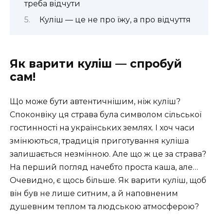
треба відчути
Куліш — це не про їжу, а про відчуття
Як варити куліш — спробуй
сам!
Що може бути автентичнішим, ніж куліш?
Споконвіку ця страва була символом сільської
гостинності на українських землях. І хоч часи
змінюються, традиція приготування куліша
залишається незмінною. Але що ж це за страва?
На перший погляд начебто проста каша, але…
Очевидно, є щось більше. Як варити куліш, щоб
він був не лише ситним, а й наповненим
душевним теплом та людською атмосферою?