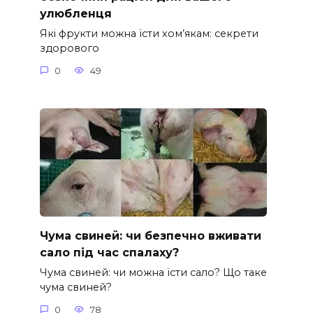
улюбленця
Які фрукти можна їсти хом’якам: секрети
здорового
0
49
Чума свиней: чи безпечно вживати
сало під час спалаху?
Чума свиней: чи можна їсти сало? Що таке
чума свиней?
0
78