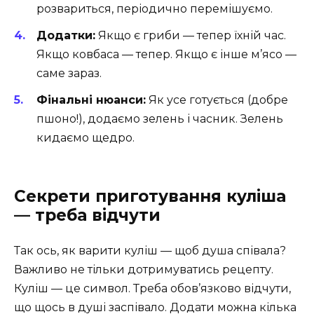
розвариться, періодично перемішуємо.
Додатки:
Якщо є гриби — тепер їхній час.
Якщо ковбаса — тепер. Якщо є інше м’ясо —
саме зараз.
Фінальні нюанси:
Як усе готується (добре
пшоно!), додаємо зелень і часник. Зелень
кидаємо щедро.
Секрети приготування куліша
— треба відчути
Так ось, як варити куліш — щоб душа співала?
Важливо не тільки дотримуватись рецепту.
Куліш — це символ. Треба обов’язково відчути,
що щось в душі заспівало. Додати можна кілька