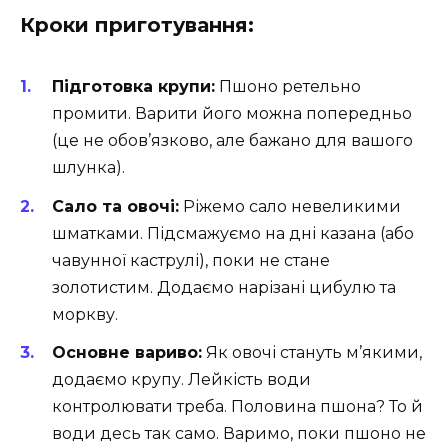
Кроки приготування:
Підготовка крупи:
Пшоно ретельно
промити. Варити його можна попередньо
(це не обов’язково, але бажано для вашого
шлунка).
Сало та овочі:
Ріжемо сало невеликими
шматками. Підсмажуємо на дні казана (або
чавунної каструлі), поки не стане
золотистим. Додаємо нарізані цибулю та
моркву.
Основне вариво:
Як овочі стануть м’якими,
додаємо крупу. Лейкість води
контролювати треба. Половина пшона? То й
води десь так само. Варимо, поки пшоно не