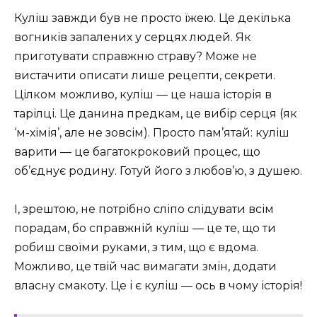
Куліш завжди був не просто їжею. Це декілька
вогників запалених у серцях людей. Як
приготувати справжню страву? Може не
вистачити описати лише рецепти, секрети.
Цілком можливо, куліш — це наша історія в
тарілці. Це данина предкам, це вибір серця (як
‘м-хімія’, але не зовсім). Просто пам’ятай: куліш
варити — це багатокроковий процес, що
об’єднує родину. Готуй його з любов’ю, з душею.
І, зрештою, не потрібно сліпо слідувати всім
порадам, бо справжній куліш — це те, що ти
робиш своїми руками, з тим, що є вдома.
Можливо, це твій час вимагати змін, додати
власну смакоту. Це і є куліш — ось в чому історія!