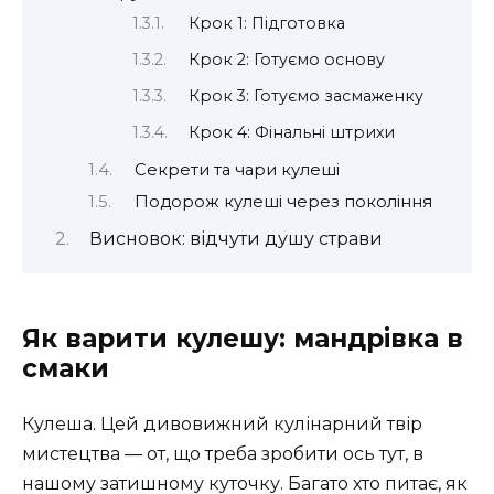
Крок 1: Підготовка
Крок 2: Готуємо основу
Крок 3: Готуємо засмаженку
Крок 4: Фінальні штрихи
Секрети та чари кулеші
Подорож кулеші через покоління
Висновок: відчути душу страви
Як варити кулешу: мандрівка в
смаки
Кулеша. Цей дивовижний кулінарний твір
мистецтва — от, що треба зробити ось тут, в
нашому затишному куточку. Багато хто питає, як