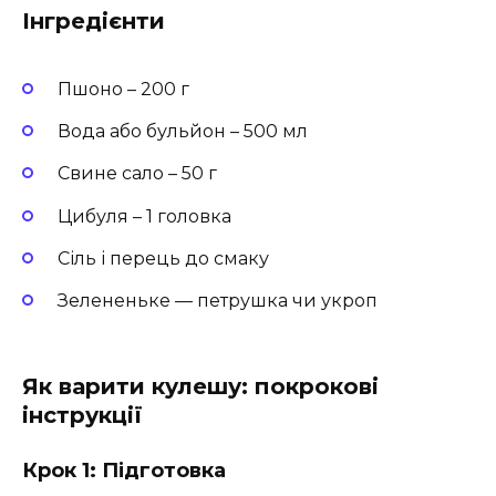
Інгредієнти
Пшоно – 200 г
Вода або бульйон – 500 мл
Свине сало – 50 г
Цибуля – 1 головка
Сіль і перець до смаку
Зелененьке — петрушка чи укроп
Як варити кулешу: покрокові
інструкції
Крок 1: Підготовка