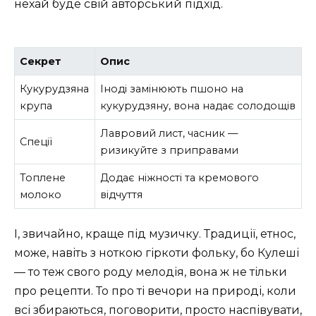
нехай буде свій авторський підхід.
Секрет
Опис
Кукурудзяна
Іноді замінюють пшоно на
крупа
кукурудзяну, вона надає солодощів
Лавровий лист, часник —
Спеції
ризикуйте з приправами
Топлене
Додає ніжності та кремового
молоко
відчуття
І, звичайно, краще під музичку. Традиції, етнос,
може, навіть з ноткою гіркоти фольку, бо Кулеші
— то теж свого роду мелодія, вона ж не тільки
про рецепти. То про ті вечори на природі, коли
всі збираються, поговорити, просто наспівувати,