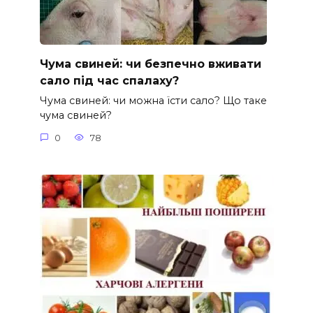
Чума свиней: чи безпечно вживати
сало під час спалаху?
Чума свиней: чи можна їсти сало? Що таке
чума свиней?
0
78