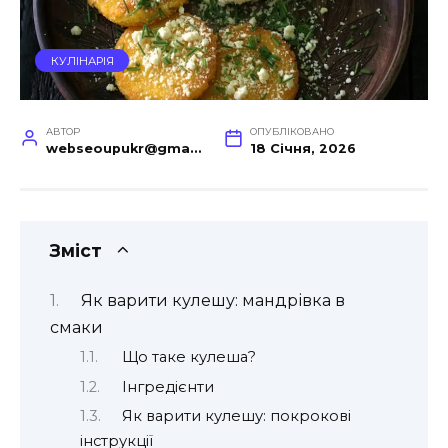
КУЛІНАРІЯ
АВТОР
ОПУБЛІКОВАНО
webseoupukr@gmail.com
18 Січня, 2026
Зміст
Як варити кулешу: мандрівка в
смаки
Що таке кулеша?
Інгредієнти
Як варити кулешу: покрокові
інструкції