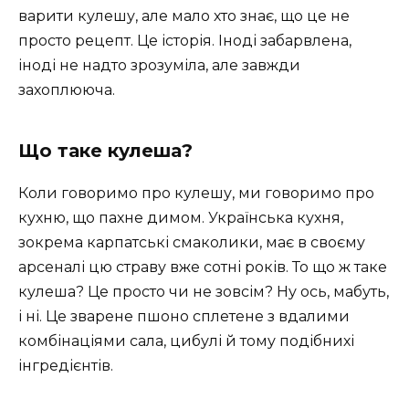
варити кулешу, але мало хто знає, що це не
просто рецепт. Це історія. Іноді забарвлена,
іноді не надто зрозуміла, але завжди
захоплююча.
Що таке кулеша?
Коли говоримо про кулешу, ми говоримо про
кухню, що пахне димом. Українська кухня,
зокрема карпатські смаколики, має в своєму
арсеналі цю страву вже сотні років. То що ж таке
кулеша? Це просто чи не зовсім? Ну ось, мабуть,
і ні. Це зварене пшоно сплетене з вдалими
комбінаціями сала, цибулі й тому подібнихі
інгредієнтів.