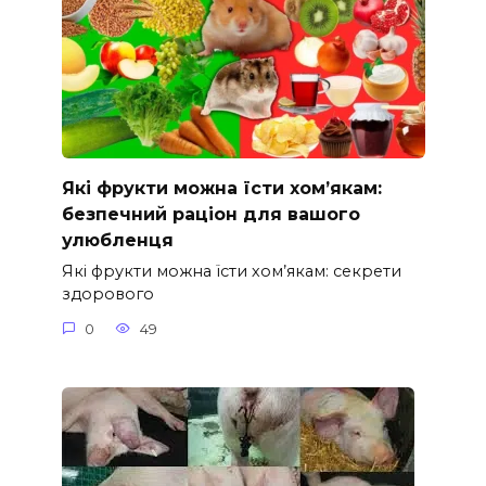
Які фрукти можна їсти хом’якам:
безпечний раціон для вашого
улюбленця
Які фрукти можна їсти хом’якам: секрети
здорового
0
49