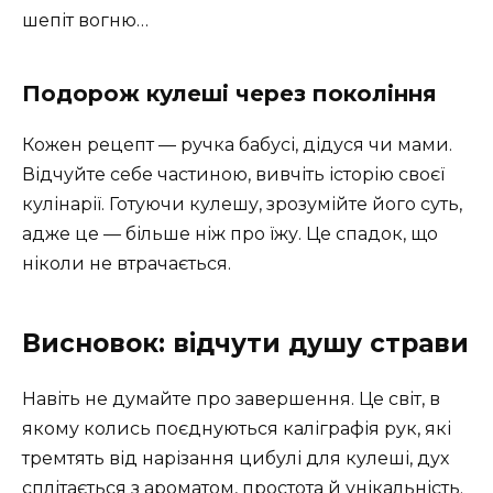
шепіт вогню…
Подорож кулеші через покоління
Кожен рецепт — ручка бабусі, дідуся чи мами.
Відчуйте себе частиною, вивчіть історію своєї
кулінарії. Готуючи кулешу, зрозумійте його суть,
адже це — більше ніж про їжу. Це спадок, що
ніколи не втрачається.
Висновок: відчути душу страви
Навіть не думайте про завершення. Це світ, в
якому колись поєднуються каліграфія рук, які
тремтять від нарізання цибулі для кулеші, дух
сплітається з ароматом, простота й унікальність.