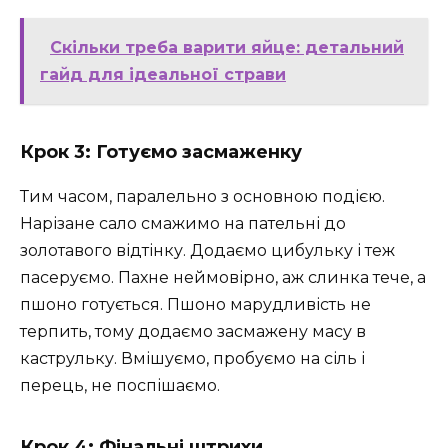
Скільки треба варити яйце: детальний
гайд для ідеальної страви
Крок 3: Готуємо засмаженку
Тим часом, паралельно з основною подією.
Нарізане сало смажимо на пательні до
золотавого відтінку. Додаємо цибульку і теж
пасеруємо. Пахне неймовірно, аж слинка тече, а
пшоно готується. Пшоно марудливість не
терпить, тому додаємо засмажену масу в
каструльку. Вмішуємо, пробуємо на сіль і
перець, не поспішаємо.
Крок 4: Фінальні штрихи