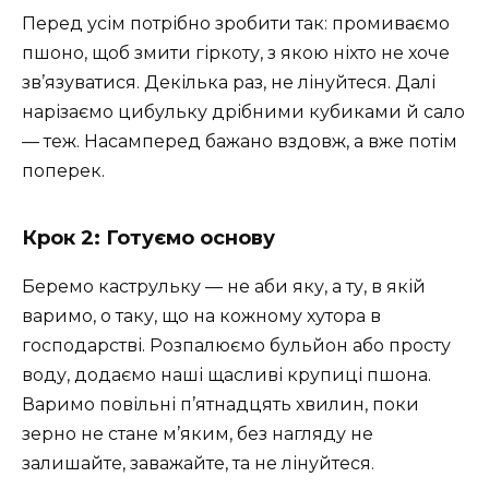
Перед усім потрібно зробити так: промиваємо
пшоно, щоб змити гіркоту, з якою ніхто не хоче
зв’язуватися. Декілька раз, не лінуйтеся. Далі
нарізаємо цибульку дрібними кубиками й сало
— теж. Насамперед бажано вздовж, а вже потім
поперек.
Крок 2: Готуємо основу
Беремо каструльку — не аби яку, а ту, в якій
варимо, о таку, що на кожному хутора в
господарстві. Розпалюємо бульйон або просту
воду, додаємо наші щасливі крупиці пшона.
Варимо повільні п’ятнадцять хвилин, поки
зерно не стане м’яким, без нагляду не
залишайте, заважайте, та не лінуйтеся.