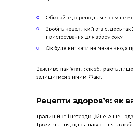
Обирайте дерево діаметром не ме
Зробіть невеликий отвір, десь так
пристосування для збору соку.
Сік буде витікати не механічно, а
Важливо пам’ятати: сік збирають лише 
залишитися з нічим. Факт.
Рецепти здоров’я: як в
Традиційне і нетрадиційне. А ще над
Трохи знання, щіпка натхнення та люб