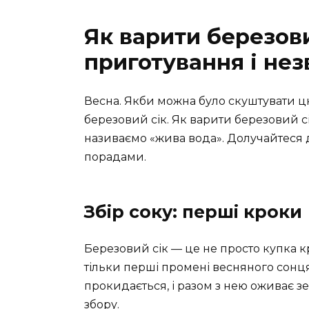
Як варити березови
приготування і нез
Весна. Якби можна було скуштувати цю
березовий сік. Як варити березовий с
називаємо «жива вода». Долучайтеся
порадами.
Збір соку: перші кроки
Березовий сік — це не просто купка кр
тільки перші промені весняного сонця
прокидається, і разом з нею оживає 
збору.