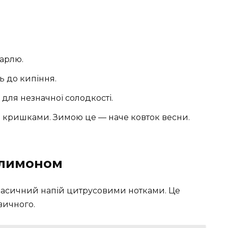
марлю.
ь до кипіння.
для незначної солодкості.
ь кришками. Зимою це — наче ковток весни.
 лимоном
класичний напій цитрусовими нотками. Це
вичного.