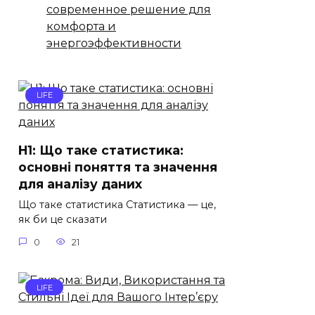
современное решение для
комфорта и
энергоэффективности
LIFE
H1: Що таке статистика:
основні поняття та значення
для аналізу даних
Що таке статистика Статистика — це,
як би це сказати
0
21
LIFE