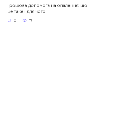
Грошова допомога на опалення: що
це таке і для чого
0
17