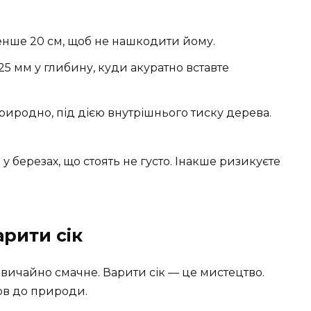
нше 20 см, щоб не нашкодити йому.
 25 мм у глибину, куди акуратно вставте
 природно, під дією внутрішнього тиску дерева.
у березах, що стоять не густо. Інакше ризикуєте
арити сік
звичайно смачне. Варити сік — це мистецтво.
ов до природи.