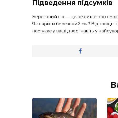
Підведення підсумків
Березовий сік — це не лише про смак, 
Як варити березовий сік? Відповідь про
постукає у ваші двері навіть у найсувор
В