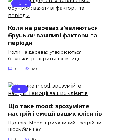
РІЗНЕ
Коли на деревах з’являються
бруньки: важливі фактори та
періоди
Коли на деревах утворюються
бруньки: розкриття таємниць
0
49
LIFE
Що таке mood: зрозумійте
настрій і емоції ваших клієнтів
Що таке Mood: примхливий настрій чи
щось більше?
0
16