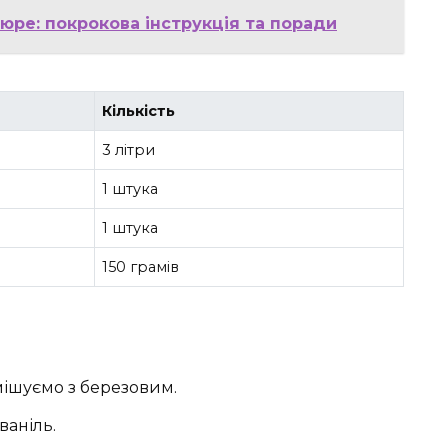
юре: покрокова інструкція та поради
Кількість
3 літри
1 штука
1 штука
150 грамів
мішуємо з березовим.
ваніль.