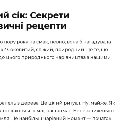
й сік: Секрети
вичні рецепти
 пору року на смак, певно, вона б нагадувала
ік? Соковитий, свіжий, природний. Це те, що
 до цього природнього чарівництва з нашими
апель з дерева. Це цілий ритуал. Ну, майже. Як
 торкаються землі, настав час. Береза тихенько
земля. Це найбільш чарівний момент — початок