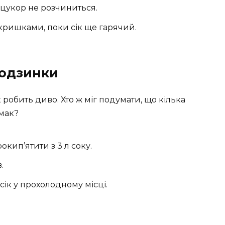
 цукор не розчиниться.
кришками, поки сік ще гарячий.
родзинки
робить диво. Хто ж міг подумати, що кілька
смак?
окип’ятити з 3 л соку.
.
сік у прохолодному місці.