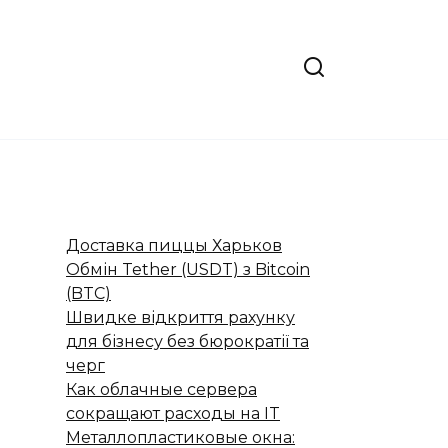
Доставка пиццы Харьков
Обмін Tether (USDT) з Bitcoin
(BTC)
Швидке відкриття рахунку
для бізнесу без бюрократії та
черг
Как облачные сервера
сокращают расходы на IT
Металлопластиковые окна: