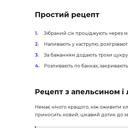
Простий рецепт
Зібраний сік проціджують через 
Наливають у каструлю, розігрівают
За бажанням додають трохи цукру 
Розливають по банках, закривают
Рецепт з апельсином і
Немає нічого кращого, ніж оживити 
приносить новий, цікавий дотик до з