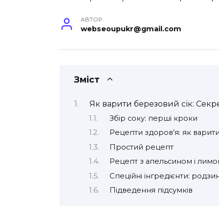
АВТОР
webseoupukr@gmail.com
Зміст
Як варити березовий сік: Секр
Збір соку: перші кроки
Рецепти здоров’я: як варити
Простий рецепт
Рецепт з апельсином і лим
Спеційні інгредієнти: родзи
Підведення підсумків