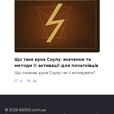
Що таке руна Соулу: значення та
методи її активації для початківців
Що означає руна Соулу і як її активувати?
0
54
© 2026 65000.com.ua