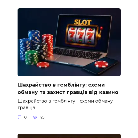
Шахрайство в гемблінгу: схеми
обману та захист гравців від казино
Шахрайство в гемблінгу – схеми обману
гравців
0
45