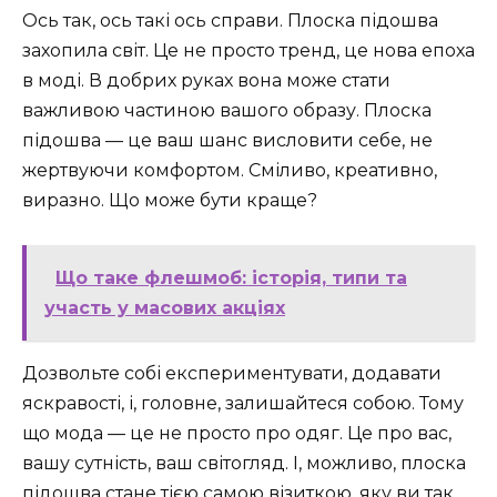
Ось так, ось такі ось справи. Плоска підошва
захопила світ. Це не просто тренд, це нова епоха
в моді. В добрих руках вона може стати
важливою частиною вашого образу. Плоска
підошва — це ваш шанс висловити себе, не
жертвуючи комфортом. Сміливо, креативно,
виразно. Що може бути краще?
Що таке флешмоб: історія, типи та
участь у масових акціях
Дозвольте собі експериментувати, додавати
яскравості, і, головне, залишайтеся собою. Тому
що мода — це не просто про одяг. Це про вас,
вашу сутність, ваш світогляд. І, можливо, плоска
підошва стане тією самою візиткою, яку ви так