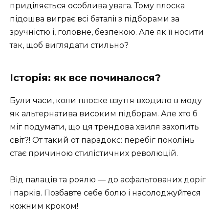
приділяється особлива увага. Тому плоска
підошва виграє всі баталії з підборами за
зручністю і, головне, безпекою. Але як її носити
так, щоб виглядати стильно?
Історія: як все починалося?
Були часи, коли плоске взуття входило в моду
як альтернатива високим підборам. Але хто б
міг подумати, що ця трендова хвиля захопить
світ?! От такий от парадокс: перебіг поколінь
стає причиною стилістичних революцій.
Від палаців та роялю — до асфальтованих доріг
і парків. Позбавте себе болю і насолоджуйтеся
кожним кроком!