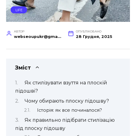
LIFE
АВТОР
ОПУБЛІКОВАНО
webseoupukr@gmail.com
28 Грудня, 2025
Зміст
Як стилізувати взуття на плоскій
підошві?
Чому обирають плоску підошву?
Історія: як все починалося?
Як правильно підібрати стилізацію
під плоску підошву