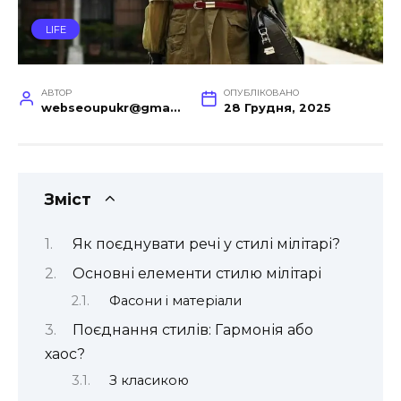
LIFE
АВТОР
ОПУБЛІКОВАНО
webseoupukr@gmail.com
28 Грудня, 2025
Зміст
Як поєднувати речі у стилі мілітарі?
Основні елементи стилю мілітарі
Фасони і матеріали
Поєднання стилів: Гармонія або
хаос?
З класикою