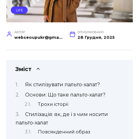
LIFE
АВТОР
ОПУБЛІКОВАНО
webseoupukr@gmail.com
28 Грудня, 2025
Зміст
Як стилізувати пальто-халат?
Основи: Що таке пальто-халат?
Трохи історії
Стилізація: як, де і з чим носити
пальто-халат
Повсякденний образ