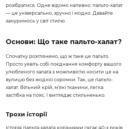
розібратися. Одне відомо напевно: пальто-халат
— це універсально, зручно і модно. Давайте
зануримось у світ стилю.
Основи: Що таке пальто-халат?
Спочатку розглянемо, що ж таке це пальто.
Просто уявіть собі поєднання комфорту вашого
улюбленого халата з можливістю носити це на
вулицю без жодної соромки. Так, це пальто-
халат. Вільний крій, м’які тканини, легка
застібка на пояс. І виглядає стильненько.
Трохи історії
Історія пальта-халата коріннями сягає 40-х років