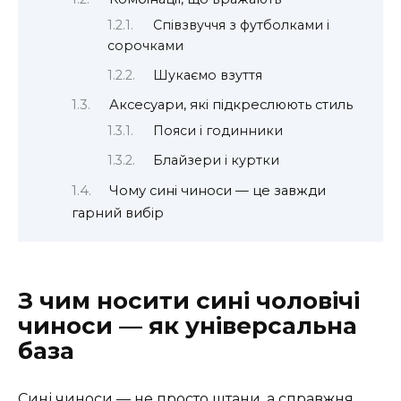
Співзвуччя з футболками і
сорочками
Шукаємо взуття
Аксесуари, які підкреслюють стиль
Пояси і годинники
Блайзери і куртки
Чому сині чиноси — це завжди
гарний вибір
З чим носити сині чоловічі
чиноси — як універсальна
база
Сині чиноси — не просто штани, а справжня