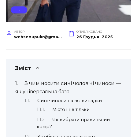
LIFE
АВТОР
ОПУБЛІКОВАНО
webseoupukr@gmail.com
26 Грудня, 2025
Зміст
З чим носити сині чоловічі чиноси —
як універсальна база
Сині чиноси на всі випадки
Місто і не тільки
Як вибрати правильний
колір?
Комбінації, що вражають