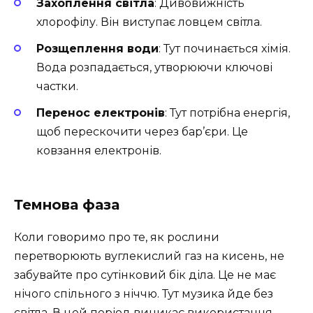
Захоплення світла
: Дивовижність
хлорофілу. Він виступає ловцем світла.
Розщеплення води
: Тут починається хімія.
Вода розпадається, утворюючи ключові
частки.
Перенос електронів
: Тут потрібна енергія,
щоб перескочити через бар’єри. Це
ковзання електронів.
Темнова фаза
Коли говоримо про те, як рослини
перетворюють вуглекислий газ на кисень, не
забувайте про сутінковий бік діла. Це не має
нічого спільного з ніччю. Тут музика йде без
світла. В цей період виникає використання