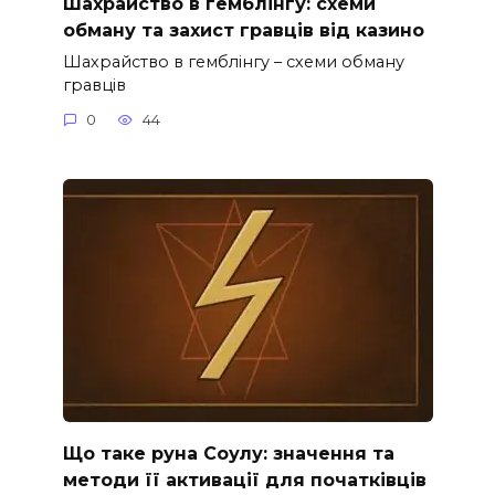
Шахрайство в гемблінгу: схеми
обману та захист гравців від казино
Шахрайство в гемблінгу – схеми обману
гравців
0
44
Що таке руна Соулу: значення та
методи її активації для початківців