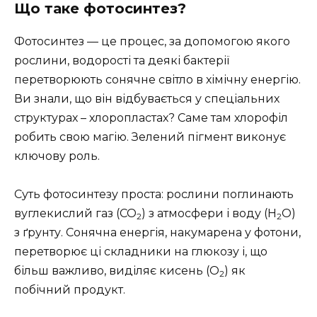
Що таке фотосинтез?
Фотосинтез — це процес, за допомогою якого
рослини, водорості та деякі бактерії
перетворюють сонячне світло в хімічну енергію.
Ви знали, що він відбувається у спеціальних
структурах – хлоропластах? Саме там хлорофіл
робить свою магію. Зелений пігмент виконує
ключову роль.
Суть фотосинтезу проста: рослини поглинають
вуглекислий газ (CO
) з атмосфери і воду (H
O)
2
2
з ґрунту. Сонячна енергія, накумарена у фотони,
перетворює ці складники на глюкозу і, що
більш важливо, виділяє кисень (O
) як
2
побічний продукт.