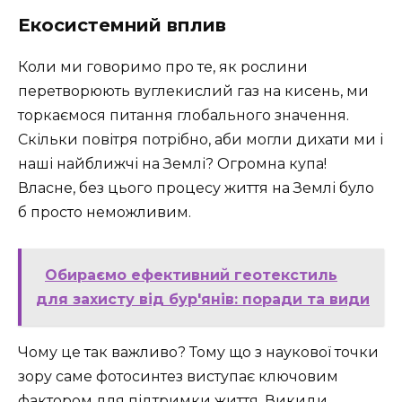
Екосистемний вплив
Коли ми говоримо про те, як рослини
перетворюють вуглекислий газ на кисень, ми
торкаємося питання глобального значення.
Скільки повітря потрібно, аби могли дихати ми і
наші найближчі на Землі? Огромна купа!
Власне, без цього процесу життя на Землі було
б просто неможливим.
Обираємо ефективний геотекстиль
для захисту від бур'янів: поради та види
Чому це так важливо? Тому що з наукової точки
зору саме фотосинтез виступає ключовим
фактором для підтримки життя. Викиди