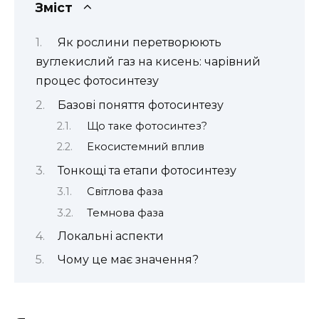
Зміст
Як рослини перетворюють
вуглекислий газ на кисень: чарівний
процес фотосинтезу
Базові поняття фотосинтезу
Що таке фотосинтез?
Екосистемний вплив
Тонкощі та етапи фотосинтезу
Світлова фаза
Темнова фаза
Локальні аспекти
Чому це має значення?