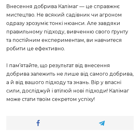
Внесення добрива Калімаг — це справжнє
мистецтво. Не всякий садівник чи агроном
одразу зрозуміє тонкі нюанси. Але завдяки
правильному підходу, вивченню свого ґрунту
та постійним експериментам, ви навчитеся
робити це ефективно.
І пам’ятайте, що результат від внесення
добрива залежить не лише від самого добрива,
а й від вашого підходу та знань. Вір у власні
сили, досліджуй і втілюй нові підходи! Калімаг
може стати твоїм секретом успіху!