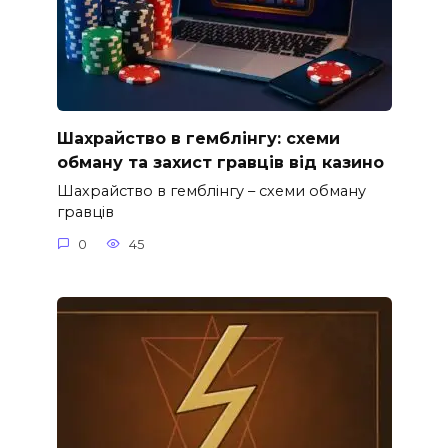
Шахрайство в гемблінгу: схеми
обману та захист гравців від казино
Шахрайство в гемблінгу – схеми обману
гравців
0
45