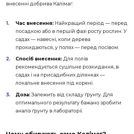
внесенні добрива Калімаг:
Час внесення:
Найкращий період — перед
посадкою або в першій фазі росту рослин. У
садах — навесні, коли дерева
прокидаються, у полях — перед посівом.
Спосіб внесення:
Для полів
рекомендується суцільне розкидання, в
садах і на присадибних ділянках —
локальне внесення під корені.
Доза:
Залежить від складу ґрунту. Для
оптимального результату бажано зробити
аналіз ґрунту в лабораторії.
Чому обирають саме Калімаг?