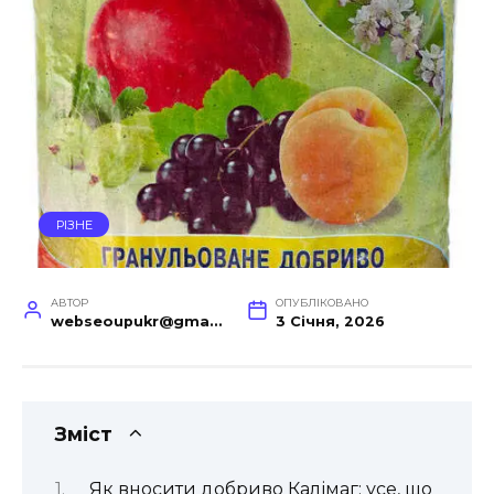
РІЗНЕ
АВТОР
ОПУБЛІКОВАНО
webseoupukr@gmail.com
3 Січня, 2026
Зміст
Як вносити добриво Калімаг: усе, що