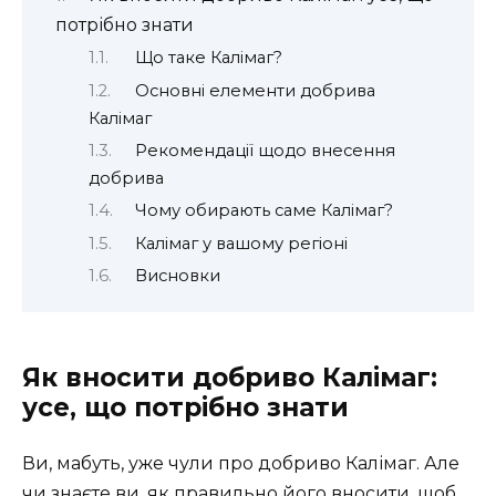
потрібно знати
Що таке Калімаг?
Основні елементи добрива
Калімаг
Рекомендації щодо внесення
добрива
Чому обирають саме Калімаг?
Калімаг у вашому регіоні
Висновки
Як вносити добриво Калімаг:
усе, що потрібно знати
Ви, мабуть, уже чули про добриво Калімаг. Але
чи знаєте ви, як правильно його вносити, щоб