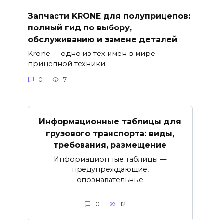
Запчасти KRONE для полуприцепов:
полный гид по выбору,
обслуживанию и замене деталей
Krone — одно из тех имён в мире
прицепной техники
0
7
Информационные таблицы для
грузового транспорта: виды,
требования, размещение
Информационные таблицы —
предупреждающие,
опознавательные
0
12