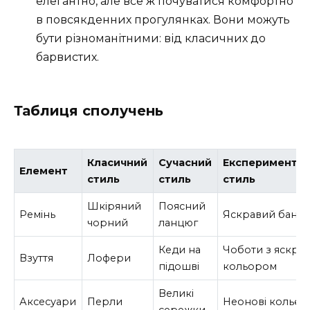
елегантно, але все ж почуватися комфортно
в повсякденних прогулянках. Вони можуть
бути різноманітними: від класичних до
барвистих.
Таблиця сполучень
Класичний
Сучасний
Експеримента
Елемент
стиль
стиль
стиль
Шкіряний
Поясний
Ремінь
Яскравий банд
чорний
ланцюг
Кеди на
Чоботи з яскра
Взуття
Лофери
підошві
кольором
Великі
Аксесуари
Перли
Неонові кольє
сережки