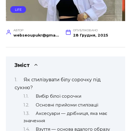
LIFE
АВТОР
ОПУБЛІКОВАНО
webseoupukr@gmail.com
28 Грудня, 2025
Зміст
Як стилізувати білу сорочку під
сукню?
Вибір білої сорочки
Основні прийоми стилізації
Аксесуари — дрібниця, яка має
значення
Взуття — основа вдалого образу