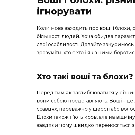
ігнорувати
Коли мова заходить про воші і блохи,
більшості людей. Хоча обидва паразит
свої особливості. Давайте зануримось 
зрозуміти, хто є хто і як з ними боротис
Хто такі воші та блохи?
Перед тим як заглиблюватися у різни
вони собою представляють. Воші – це 
ссавцях, переважно у шерсті або волос
Блохи також п’ють кров, але на відмін
завдяки чому швидко переносяться з о