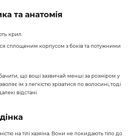
ка та анатомія
ють крил.
ися сплощеним корпусом з боків та потужними
чити, що воші зазвичай менші за розміром у
воляє їм з легкістю зрізатися по волосині, тоді
алекі відстані.
дінка
тю на тілі хазяїна. Вони не покидають тіло до