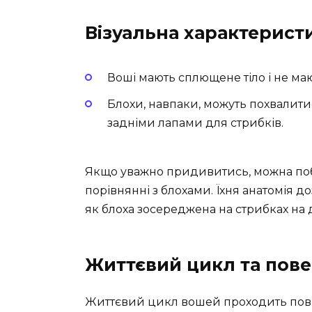
Візуальна характеристи
Воші мають сплющене тіло і не ма
Блохи, навпаки, можуть похвалит
задніми лапами для стрибків.
Якщо уважно придивитись, можна поба
порівнянні з блохами. Їхня анатомія доз
як блоха зосереджена на стрибках на д
Життєвий цикл та пове
Життєвий цикл вошей проходить повніс