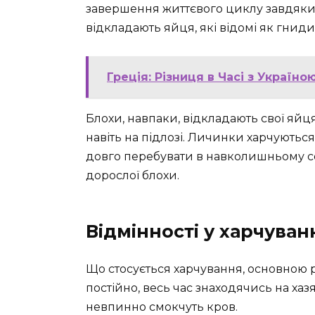
завершення життєвого циклу завдяки
відкладають яйця, які відомі як гниди
Греція: Різниця в Часі з Україн
Блохи, навпаки, відкладають свої яйця д
навіть на підлозі. Личинки харчують
довго перебувати в навколишньому с
дорослої блохи.
Відмінності у харчуван
Що стосується харчування, основною рі
постійно, весь час знаходячись на хазяї
невпинно смокчуть кров.