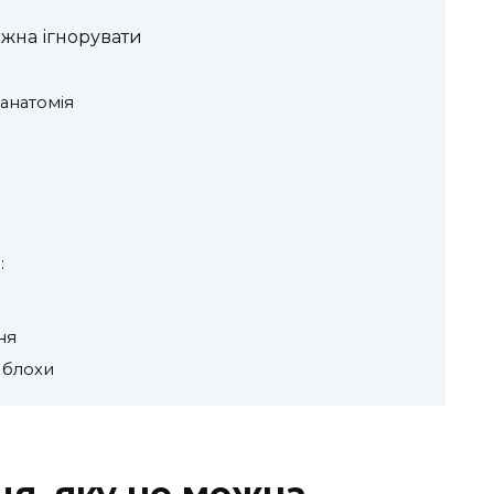
можна ігнорувати
 анатомія
:
ня
 блохи
иця, яку не можна