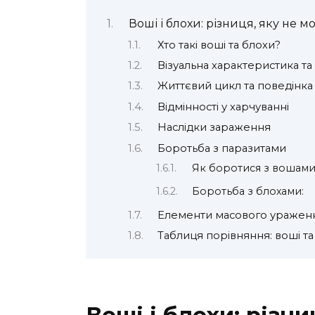
Воші і блохи: різниця, яку не 
Хто такі воші та блохи?
Візуальна характеристика та
Життєвий цикл та поведінка
Відмінності у харчуванні
Наслідки зараження
Боротьба з паразитами
Як боротися з вошами
Боротьба з блохами:
Елементи масового уражен
Таблиця порівняння: воші та
Воші і блохи: різн