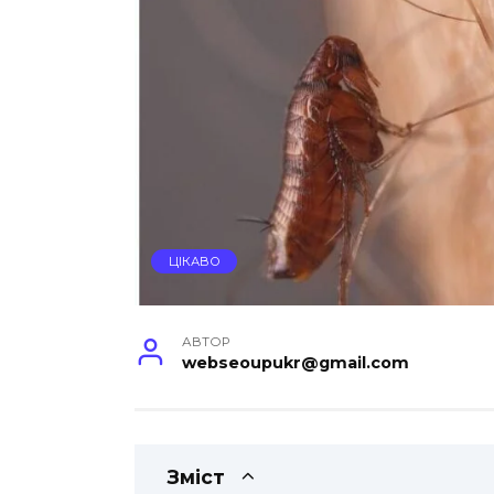
ЦІКАВО
АВТОР
webseoupukr@gmail.com
Зміст