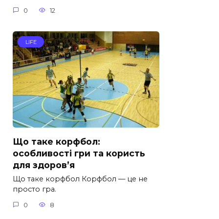
0
12
LIFE
Що таке корфбол:
особливості гри та користь
для здоров’я
Що таке корфбол Корфбол — це не
просто гра.
0
8