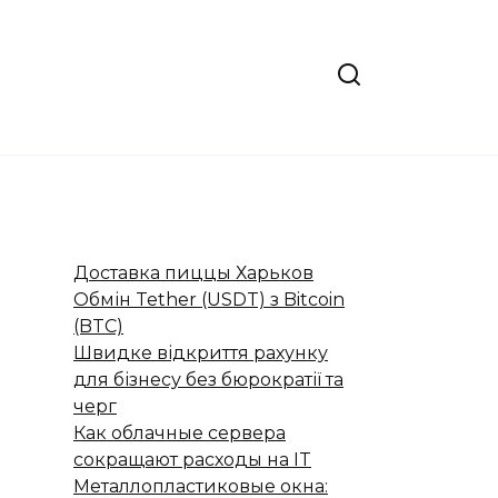
Доставка пиццы Харьков
Обмін Tether (USDT) з Bitcoin
(BTC)
Швидке відкриття рахунку
для бізнесу без бюрократії та
черг
Как облачные сервера
сокращают расходы на IT
Металлопластиковые окна: