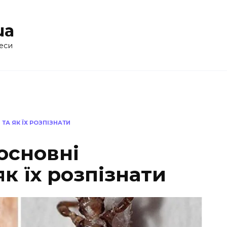
ua
еси
 ТА ЯК ЇХ РОЗПІЗНАТИ
 основні
як їх розпізнати