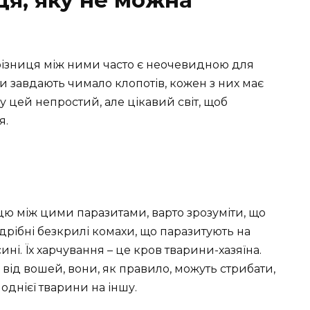
 різниця між ними часто є неочевидною для
и завдають чимало клопотів, кожен з них має
у цей непростий, але цікавий світ, щоб
я.
цю між цими паразитами, варто зрозуміти, що
дрібні безкрилі комахи, що паразитують на
ині. Їх харчування – це кров тварини-хазяїна.
у від вошей, вони, як правило, можуть стрибати,
днієї тварини на іншу.