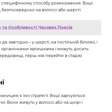
 специфічному способу розмноження. Воші
, безпосередньо на волоссі або шерсті.
ою та Особливості Часових Поясів
е завгодно – у шерсті, на постільній білизні, і
ся органічними залишками і можуть досить
ередовищі, перш ніж перейти в стадію
ні
зницею є їхні стратегії. Воші харчуються
ні. Вони живуть у волоссі або на шкірі і