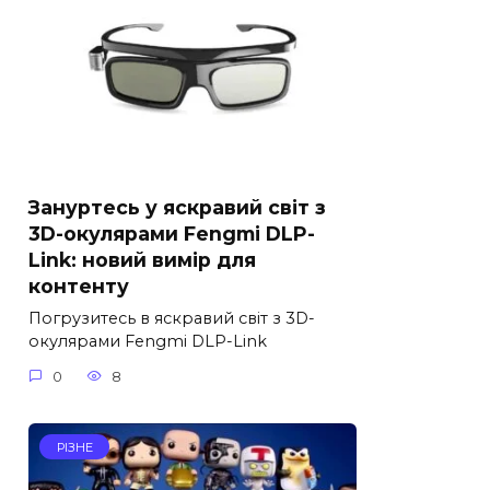
Зануртесь у яскравий світ з
3D-окулярами Fengmi DLP-
Link: новий вимір для
контенту
Погрузитесь в яскравий світ з 3D-
окулярами Fengmi DLP-Link
0
8
РІЗНЕ