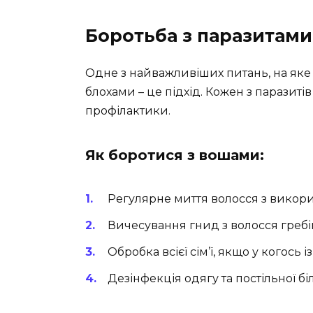
Боротьба з паразитами
Одне з найважливіших питань, на яке 
блохами – це підхід. Кожен з паразиті
профілактики.
Як боротися з вошами:
Регулярне миття волосся з викор
Вичесування гнид з волосся греб
Обробка всієї сім’ї, якщо у когось із
Дезінфекція одягу та постільної бі