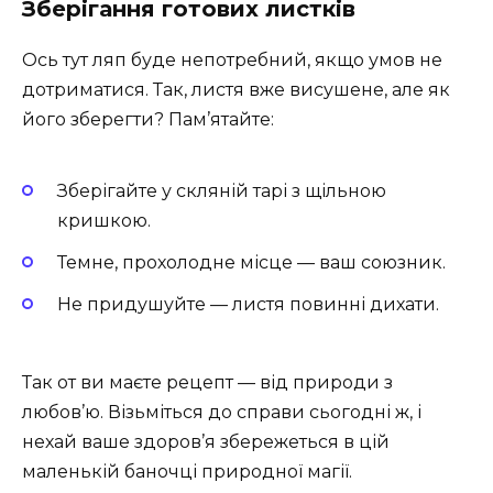
Зберігання готових листків
Ось тут ляп буде непотребний, якщо умов не
дотриматися. Так, листя вже висушене, але як
його зберегти? Пам’ятайте:
Зберігайте у скляній тарі з щільною
кришкою.
Темне, прохолодне місце — ваш союзник.
Не придушуйте — листя повинні дихати.
Так от ви маєте рецепт — від природи з
любов’ю. Візьміться до справи сьогодні ж, і
нехай ваше здоров’я збережеться в цій
маленькій баночці природної магії.