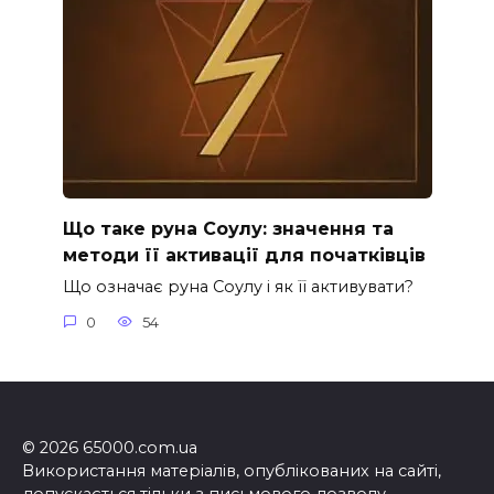
Що таке руна Соулу: значення та
методи її активації для початківців
Що означає руна Соулу і як її активувати?
0
54
© 2026 65000.com.ua
Використання матеріалів, опублікованих на сайті,
допускається тільки з письмового дозволу