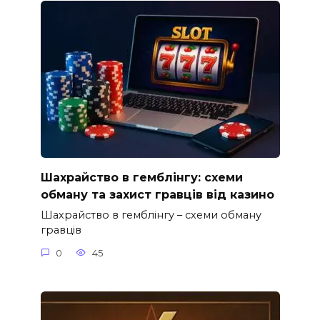
Шахрайство в гемблінгу: схеми
обману та захист гравців від казино
Шахрайство в гемблінгу – схеми обману
гравців
0
45