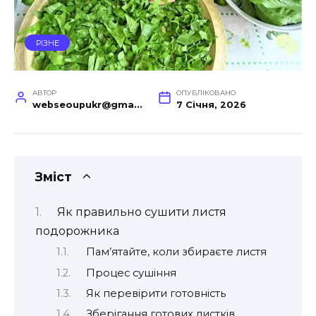
РІЗНЕ
АВТОР
ОПУБЛІКОВАНО
webseoupukr@gmail.com
7 Січня, 2026
Зміст
Як правильно сушити листя
подорожника
Пам’ятайте, коли збираєте листя
Процес сушіння
Як перевірити готовність
Зберігання готових листків