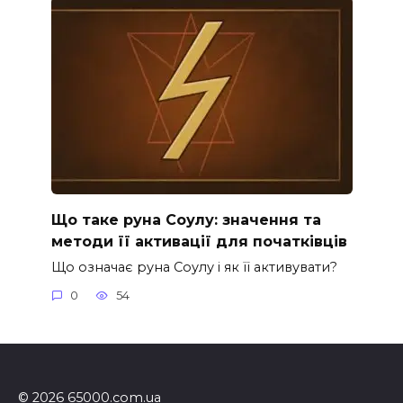
Що таке руна Соулу: значення та
методи її активації для початківців
Що означає руна Соулу і як її активувати?
0
54
© 2026 65000.com.ua