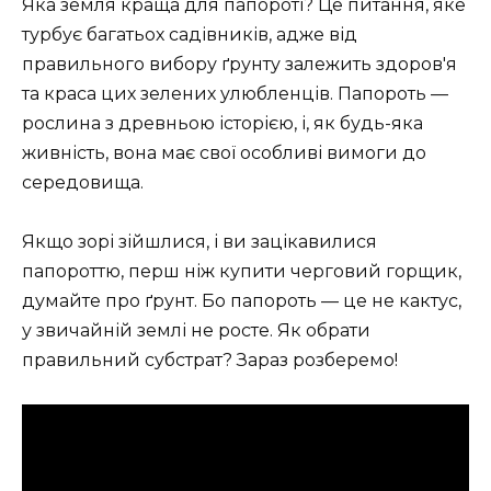
Яка земля краща для папороті? Це питання, яке
турбує багатьох садівників, адже від
правильного вибору ґрунту залежить здоров'я
та краса цих зелених улюбленців. Папороть —
рослина з древньою історією, і, як будь-яка
живність, вона має свої особливі вимоги до
середовища.
Якщо зорі зійшлися, і ви зацікавилися
папороттю, перш ніж купити черговий горщик,
думайте про ґрунт. Бо папороть — це не кактус,
у звичайній землі не росте. Як обрати
правильний субстрат? Зараз розберемо!