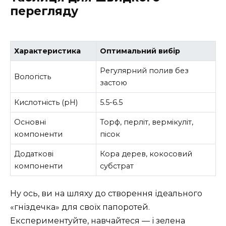
перегляду
Характеристика
Оптимальний вибір
Регулярний полив без
Вологість
застою
Кислотність (pH)
5.5-6.5
Основні
Торф, перліт, вермікуліт,
компоненти
пісок
Додаткові
Кора дерев, кокосовий
компоненти
субстрат
Ну ось, ви на шляху до створення ідеального
«гніздечка» для своїх папоротей.
Експериментуйте, навчайтеся — і зелена