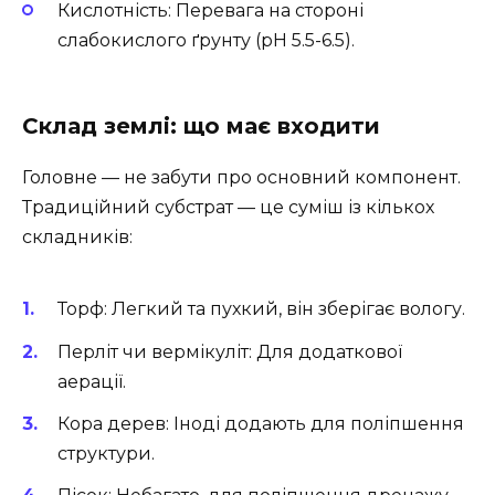
Кислотність: Перевага на стороні
слабокислого ґрунту (pH 5.5-6.5).
Склад землі: що має входити
Головне — не забути про основний компонент.
Традиційний субстрат — це суміш із кількох
складників:
Торф: Легкий та пухкий, він зберігає вологу.
Перліт чи вермікуліт: Для додаткової
аерації.
Кора дерев: Іноді додають для поліпшення
структури.