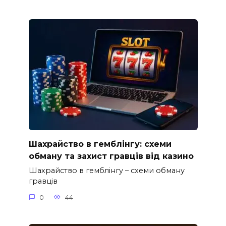
Шахрайство в гемблінгу: схеми
обману та захист гравців від казино
Шахрайство в гемблінгу – схеми обману
гравців
0
44